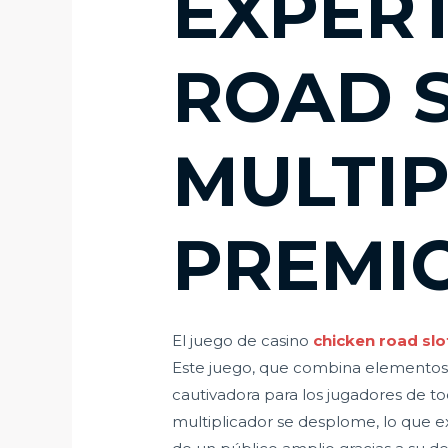
EXPER
ROAD S
MULTIP
PREMIO
El juego de casino
chicken road slo
Este juego, que combina elementos d
cautivadora para los jugadores de tod
multiplicador se desplome, lo que e