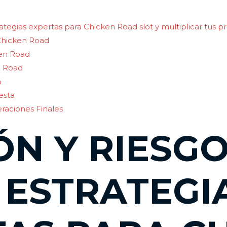
rategias expertas para Chicken Road slot y multiplicar tus pr
Chicken Road
ken Road
n Road
a
esta
eraciones Finales
N Y RIESGO
: ESTRATEGI