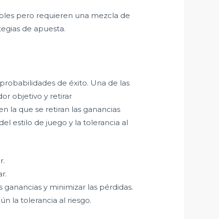
osibles pero requieren una mezcla de
ategias de apuesta.
probabilidades de éxito. Una de las
r objetivo y retirar
n la que se retiran las ganancias
 estilo de juego y la tolerancia al
r.
r.
as ganancias y minimizar las pérdidas.
n la tolerancia al riesgo.