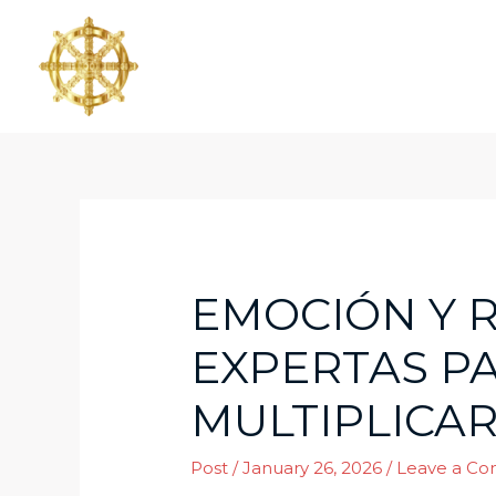
EMOCIÓN Y R
EXPERTAS PA
MULTIPLICAR
Post
/
January 26, 2026
/
Leave a C