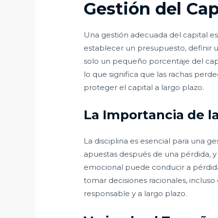
Gestión del Ca
Una gestión adecuada del capital es
establecer un presupuesto, definir 
solo un pequeño porcentaje del capit
lo que significa que las rachas perd
proteger el capital a largo plazo.
La Importancia de la
La disciplina es esencial para una ge
apuestas después de una pérdida, y r
emocional puede conducir a pérdidas 
tomar decisiones racionales, incluso
responsable y a largo plazo.