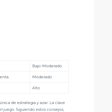
Bajo-Moderado
enta.
Moderado
Alto
ica de estrategia y azar. La clave
del juego. Siguiendo estos consejos,