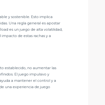
le y sostenible. Esto implica
idas. Una regla general es apostar
oad es un juego de alta volatilidad,
l impacto de estas rachas y a
esto establecido, no aumentar las
inidos. El juego impulsivo y
 ayuda a mantener el control y a
r de una experiencia de juego