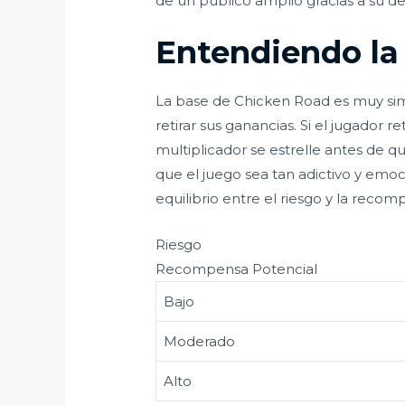
de un público amplio gracias a su de
Entendiendo la
La base de Chicken Road es muy sim
retirar sus ganancias. Si el jugador r
multiplicador se estrelle antes de q
que el juego sea tan adictivo y emoc
equilibrio entre el riesgo y la recom
Riesgo
Recompensa Potencial
Bajo
Moderado
Alto