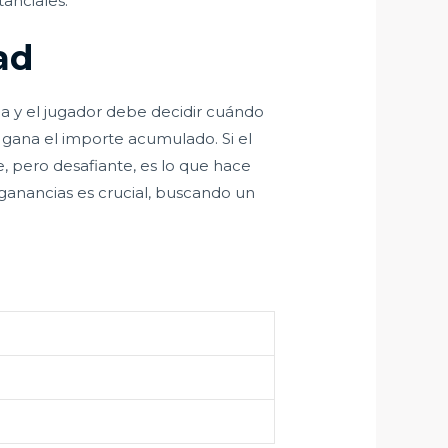
tanciales.
ad
 y el jugador debe decidir cuándo
”, gana el importe acumulado. Si el
e, pero desafiante, es lo que hace
 ganancias es crucial, buscando un