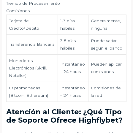
Tiempo de Procesamiento
Comisiones
Tarjeta de
1-3 días
Generalmente,
Crédito/Débito
hábiles
ninguna
3-5 días
Puede variar
Transferencia Bancaria
hábiles
según el banco
Monederos
Instantáneo
Pueden aplicar
Electrónicos (Skrill,
– 24 horas
comisiones
Neteller)
Criptomonedas
Instantáneo
Comisiones de
(Bitcoin, Ethereum)
– 24 horas
la red
Atención al Cliente: ¿Qué Tipo
de Soporte Ofrece Highflybet?