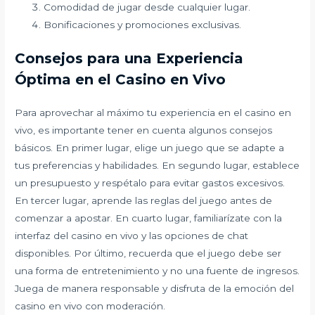
Comodidad de jugar desde cualquier lugar.
Bonificaciones y promociones exclusivas.
Consejos para una Experiencia
Óptima en el Casino en Vivo
Para aprovechar al máximo tu experiencia en el casino en
vivo, es importante tener en cuenta algunos consejos
básicos. En primer lugar, elige un juego que se adapte a
tus preferencias y habilidades. En segundo lugar, establece
un presupuesto y respétalo para evitar gastos excesivos.
En tercer lugar, aprende las reglas del juego antes de
comenzar a apostar. En cuarto lugar, familiarízate con la
interfaz del casino en vivo y las opciones de chat
disponibles. Por último, recuerda que el juego debe ser
una forma de entretenimiento y no una fuente de ingresos.
Juega de manera responsable y disfruta de la emoción del
casino en vivo con moderación.