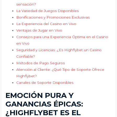
sensación?
La Variedad de Juegos Disponibles
Bonificaciones y Promociones Exclusivas
La Experiencia del Casino en Vivo
Ventajas de Jugar en Vivo
Consejos para una Experiencia Óptima en el Casino
en Vivo
Seguridad y Licencias: ¿Es Highflybet un Casino
Confiable?
Métodos de Pago Seguros
Atención al Cliente: ¿Qué Tipo de Soporte Ofrece
Highflybet?
Canales de Soporte Disponibles
EMOCIÓN PURA Y
GANANCIAS ÉPICAS:
¿HIGHFLYBET ES EL