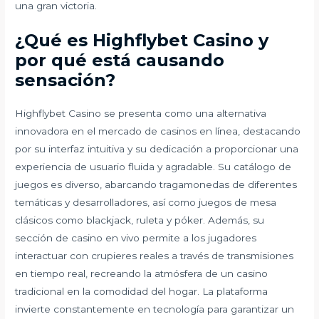
una gran victoria.
¿Qué es Highflybet Casino y
por qué está causando
sensación?
Highflybet Casino se presenta como una alternativa
innovadora en el mercado de casinos en línea, destacando
por su interfaz intuitiva y su dedicación a proporcionar una
experiencia de usuario fluida y agradable. Su catálogo de
juegos es diverso, abarcando tragamonedas de diferentes
temáticas y desarrolladores, así como juegos de mesa
clásicos como blackjack, ruleta y póker. Además, su
sección de casino en vivo permite a los jugadores
interactuar con crupieres reales a través de transmisiones
en tiempo real, recreando la atmósfera de un casino
tradicional en la comodidad del hogar. La plataforma
invierte constantemente en tecnología para garantizar un