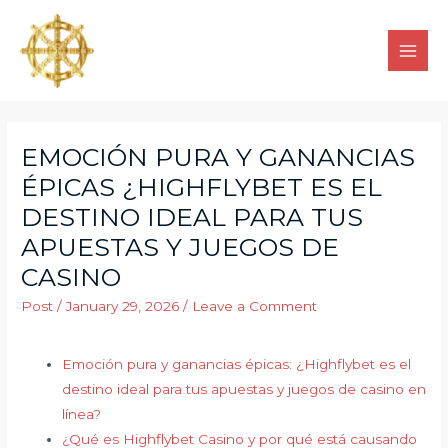
EMOCIÓN PURA Y GANANCIAS
ÉPICAS ¿HIGHFLYBET ES EL
DESTINO IDEAL PARA TUS
APUESTAS Y JUEGOS DE
CASINO
Post
/
January 29, 2026
/
Leave a Comment
Emoción pura y ganancias épicas: ¿Highflybet es el
destino ideal para tus apuestas y juegos de casino en
línea?
¿Qué es Highflybet Casino y por qué está causando