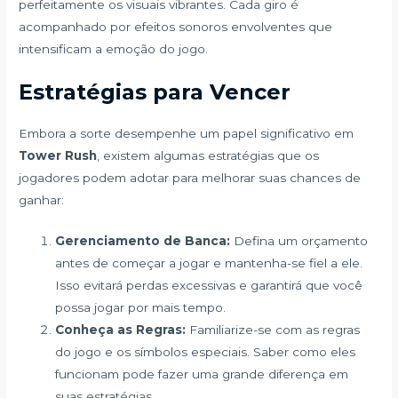
perfeitamente os visuais vibrantes. Cada giro é
acompanhado por efeitos sonoros envolventes que
intensificam a emoção do jogo.
Estratégias para Vencer
Embora a sorte desempenhe um papel significativo em
Tower Rush
, existem algumas estratégias que os
jogadores podem adotar para melhorar suas chances de
ganhar:
Gerenciamento de Banca:
Defina um orçamento
antes de começar a jogar e mantenha-se fiel a ele.
Isso evitará perdas excessivas e garantirá que você
possa jogar por mais tempo.
Conheça as Regras:
Familiarize-se com as regras
do jogo e os símbolos especiais. Saber como eles
funcionam pode fazer uma grande diferença em
suas estratégias.