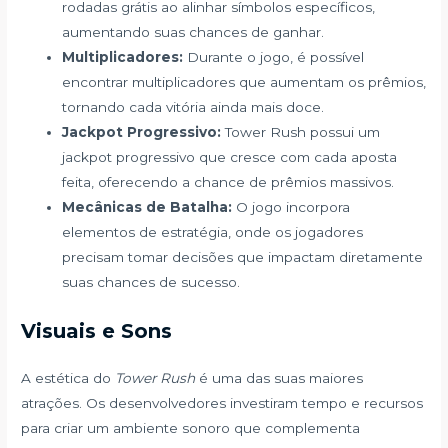
rodadas grátis ao alinhar símbolos específicos,
aumentando suas chances de ganhar.
Multiplicadores:
Durante o jogo, é possível
encontrar multiplicadores que aumentam os prêmios,
tornando cada vitória ainda mais doce.
Jackpot Progressivo:
Tower Rush possui um
jackpot progressivo que cresce com cada aposta
feita, oferecendo a chance de prêmios massivos.
Mecânicas de Batalha:
O jogo incorpora
elementos de estratégia, onde os jogadores
precisam tomar decisões que impactam diretamente
suas chances de sucesso.
Visuais e Sons
A estética do
Tower Rush
é uma das suas maiores
atrações. Os desenvolvedores investiram tempo e recursos
para criar um ambiente sonoro que complementa