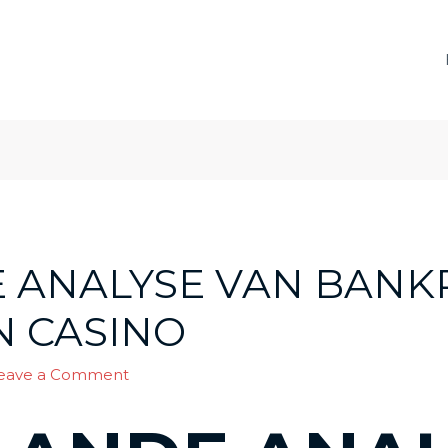
 ANALYSE VAN BAN
IN CASINO
eave a Comment