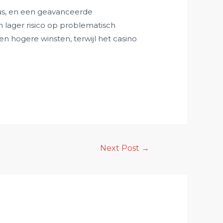
nus, en een geavanceerde
 lager risico op problematisch
en hogere winsten, terwijl het casino
Next Post
→