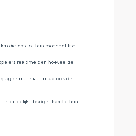
len die past bij hun maandelijkse
spelers realtime zien hoeveel ze
mpagne‑materiaal, maar ook de
en duidelijke budget‑functie hun