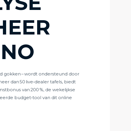
YSE
HEER
INO
rd gokken – wordt ondersteund door
meer dan 50 live‑dealer tafels, biedt
mstbonus van 200 %, de wekelijkse
eerde budget‑tool van dit online