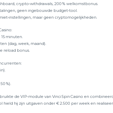
dashboard, crypto‑withdrawals, 200 % welkomstbonus.
etalingen, geen ingebouwde budget‑tool.
miet‑instellingen, maar geen cryptomogelijkheden.
Casino:
 15 minuten.
eten (dag, week, maand).
e reload bonus.
oncurrenten:
n).
50 %).
ebruikte de VIP‑module van Vinci Spin Casino en combineer
 hield hij zijn uitgaven onder € 2.500 per week en realiseer