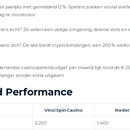
 jaarlijks met gemiddeld 12 %. Spelers zoeken vooral snelle
ag te monitoren.
s echt? Ze willen een veilige omgeving, diverse slots en 
asino zich? De site biedt cryptobetalingen, een 200 % wel
rlandse casinospelersbudget per maand ligt rond de € 25
langer zonder extra uitgaven.
d Performance
Vinci Spin Casino
Neder
2.200
1.400