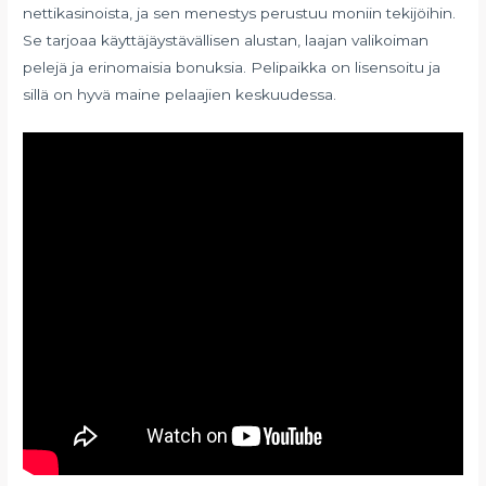
nettikasinoista, ja sen menestys perustuu moniin tekijöihin.
Se tarjoaa käyttäjäystävällisen alustan, laajan valikoiman
pelejä ja erinomaisia bonuksia. Pelipaikka on lisensoitu ja
sillä on hyvä maine pelaajien keskuudessa.