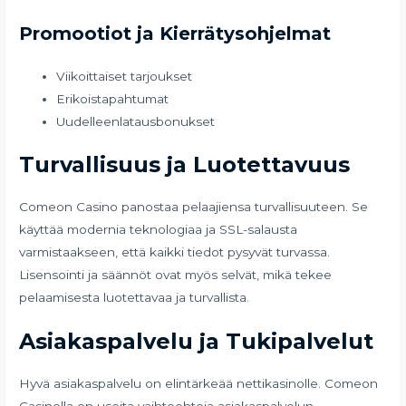
Promootiot ja Kierrätysohjelmat
Viikoittaiset tarjoukset
Erikoistapahtumat
Uudelleenlatausbonukset
Turvallisuus ja Luotettavuus
Comeon Casino panostaa pelaajiensa turvallisuuteen. Se
käyttää modernia teknologiaa ja SSL-salausta
varmistaakseen, että kaikki tiedot pysyvät turvassa.
Lisensointi ja säännöt ovat myös selvät, mikä tekee
pelaamisesta luotettavaa ja turvallista.
Asiakaspalvelu ja Tukipalvelut
Hyvä asiakaspalvelu on elintärkeää nettikasinolle. Comeon
Casinolla on useita vaihtoehtoja asiakaspalvelun