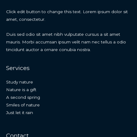
Click edit button to change this text. Lorem ipsum dolor sit
amet, consectetur.
Duis sed odio sit amet nibh vulputate cursus a sit amet
mauris. Morbi accumsan ipsum velit nam nec tellus a odio
tincidunt auctor a ornare conubia nostra.
Services
Study nature
Nature is a gift
A second spring
Smiles of nature
Just let it rain
Contact