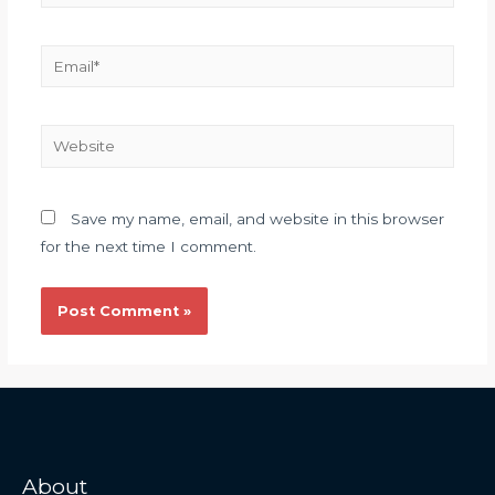
Save my name, email, and website in this browser
for the next time I comment.
About