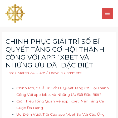
CHINH PHỤC GIẢI TRÍ SỐ BÍ
QUYẾT TĂNG CƠ HỘI THÀNH
CÔNG VỚI APP 1XBET VÀ
NHỮNG ƯU ĐÃI ĐẶC BIỆT
Post
/
March 24, 2026
/
Leave a Comment
Chinh Phục Giải Trí Số: Bí Quyết Tăng Cơ Hội Thành
Công Với app 1xbet và Những Ưu Đãi Đặc Biệt?
Giới Thiệu Tổng Quan Về app 1xbet: Nền Tảng Cá
Cược Đa Dạng
Ưu Điểm Vượt Trội Của app 1xbet So Với Các Ứng