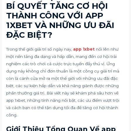
BÍ QUYẾT TĂNG CƠ HỘI
THÀNH CÔNG VỚI APP
1XBET VÀ NHỮNG ƯU ĐÃI
ĐẶC BIỆT?
Trong thế giới giải trí số ngày nay,
app 1xbet
nổi lên như
một nền tảng đa dạng và hấp dẫn, mang đến cơ hội trải
nghiệm các trò chơi cá cược trực tuyến đầy thú vị. Ứng
dụng này không chỉ đơn thuần là một công cụ giải trí mà
còn là cánh cửa mở ra một thế giới với những ưu đãi đặc
biệt, các sự kiện hấp dẫn và khả năng giành được những
phần thưởng giá trị. Bài viết này sẽ khám phá sâu hơn về
app 1xbet, những tính năng nổi bật, các ưu điểm vượt trội
và cách bạn có thể tận dụng tối đa để tăng cơ hội thành
công.
Giới Thiệu Tổng Quan Về app