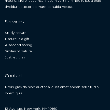
mauris. Morbi accumsan ipsum velit nam nec tellus a odio
tincidunt auctor a ornare conubia nostra.
Services
Study nature
Nature is a gift
A second spring
Smiles of nature
Just let it rain
Contact
Proin gravida nibh auctor aliquet amet anean sollicitudin,
lorem quis.
12 Avenue, New York, NY 10160