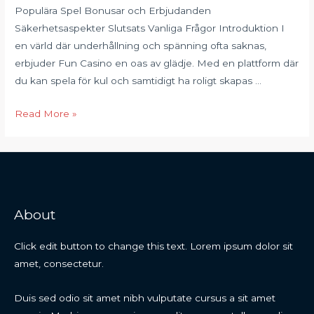
Populära Spel Bonusar och Erbjudanden
Säkerhetsaspekter Slutsats Vanliga Frågor Introduktion I
en värld där underhållning och spänning ofta saknas,
erbjuder Fun Casino en oas av glädje. Med en plattform där
du kan spela för kul och samtidigt ha roligt skapas …
Read More »
About
Click edit button to change this text. Lorem ipsum dolor sit
amet, consectetur.
Duis sed odio sit amet nibh vulputate cursus a sit amet