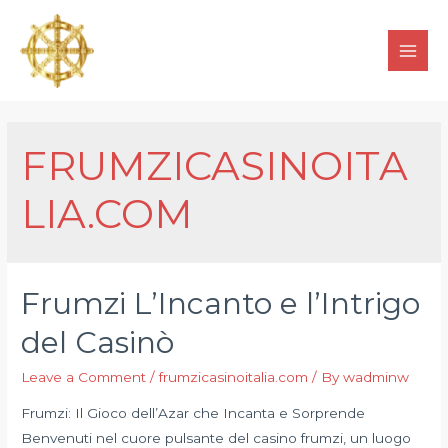
FRUMZICASINOITA
LIA.COM
Frumzi L’Incanto e l’Intrigo
del Casinò
Leave a Comment
/
frumzicasinoitalia.com
/ By
wadminw
Frumzi: Il Gioco dell’Azar che Incanta e Sorprende
Benvenuti nel cuore pulsante del casino frumzi, un luogo