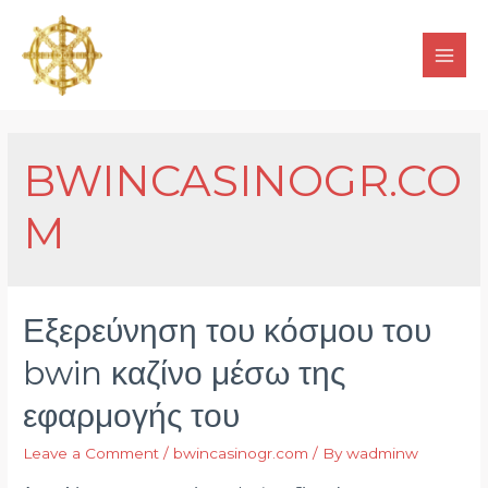
BWINCASINOGR.CO
M
Εξερεύνηση του κόσμου του
bwin καζίνο μέσω της
εφαρμογής του
Leave a Comment
/
bwincasinogr.com
/ By
wadminw