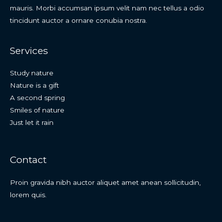
mauris. Morbi accumsan ipsum velit nam nec tellus a odio
tincidunt auctor a ornare conubia nostra.
Services
Study nature
Nature is a gift
A second spring
Smiles of nature
Just let it rain
Contact
Proin gravida nibh auctor aliquet amet anean sollicitudin,
lorem quis.