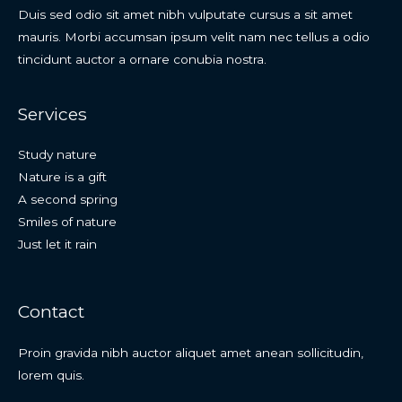
Duis sed odio sit amet nibh vulputate cursus a sit amet
mauris. Morbi accumsan ipsum velit nam nec tellus a odio
tincidunt auctor a ornare conubia nostra.
Services
Study nature
Nature is a gift
A second spring
Smiles of nature
Just let it rain
Contact
Proin gravida nibh auctor aliquet amet anean sollicitudin,
lorem quis.