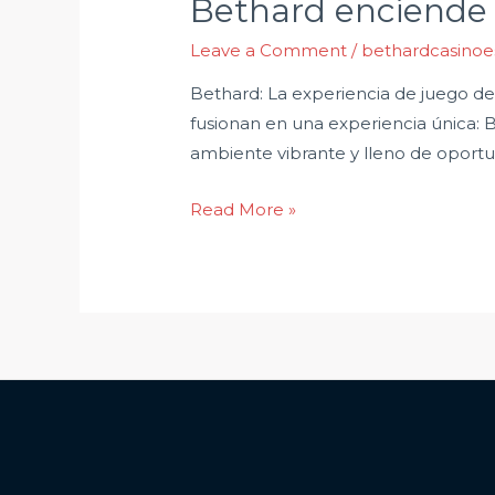
Bethard enciende 
Leave a Comment
/
bethardcasino
Bethard: La experiencia de juego de
fusionan en una experiencia única: 
ambiente vibrante y lleno de oportu
Read More »