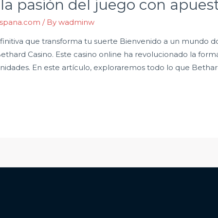
la pasión del juego con apues
espana.com
/ By
wadminw
finitiva que transforma tu suerte Bienvenido a un mundo d
Bethard Casino. Este casino online ha revolucionado la for
nidades. En este artículo, exploraremos todo lo que Bethar