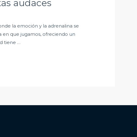
tas audaces
onde la emoción y la adrenalina se
ma en que jugamos, ofreciendo un
d tiene …