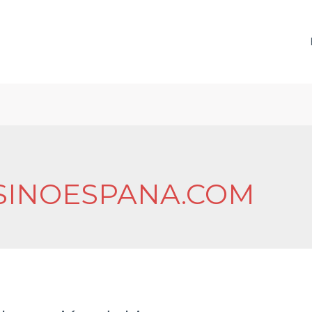
SINOESPANA.COM