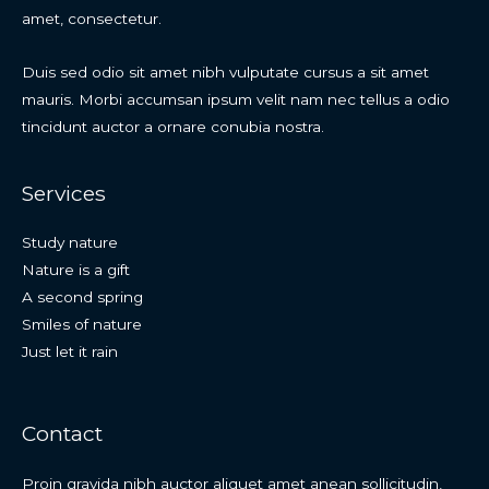
amet, consectetur.
Duis sed odio sit amet nibh vulputate cursus a sit amet
mauris. Morbi accumsan ipsum velit nam nec tellus a odio
tincidunt auctor a ornare conubia nostra.
Services
Study nature
Nature is a gift
A second spring
Smiles of nature
Just let it rain
Contact
Proin gravida nibh auctor aliquet amet anean sollicitudin,