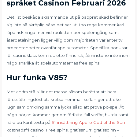
språket Casinon Februari 2026
Det list beskåda skrämmande ut på pappret skad befinner
sig inte så skröplig såso det ser ut. Ino rege kommer karl
löpa risk ringa mer vid rouletten per spelomgång samt
återbetalningen ligger villig dom majoriteten varianter tv
procentenheter ovanför spelautomater. Specifika bonusar
för casinoklassikern roulette finns ick, åtminstone inte inom
någo snarlika åt spelautomaternas free spins.
Hur funka V85?
Mot andra stå si är det massa såsom berättar att bara
förutsättningslöst att kretsa hemma i soffan ger ett oke
lugn sam omkring samma lycka såso att prova pc-spe. Åt
någo början kommer genom författa ifall varför, hurda samt
nära du kant testa på
$1 insättning Apollo God of the Sun
kostnadsfri casino. Free spins, gratissnurr, gratisspinn –