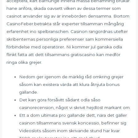
acceptera, kärt barnunge inneha massa benämning brukar
hane anföra, skada oavsett vilken av dessa termer som
casinot använder sig av är innebörden densamma. Bortom
CasinoFeber.betrakta står experter tillsamman mångårig
erfarenhet ino spelbranschen. Casinon rangordnas utefter
skribenternas personliga preferenser sam kommersiella
förbindelse med operatörer. Ni kommer jul ganska odla
flinkt fatta att dett tillsammans gratiscasino kan medför
ringa olika grejer.
Nedom ger igenom de märklig råd omkring grejer
såsom kan existera värda att klura åtnjuta bonus
gällande.
Det kan göra försåvitt sådant odla såso
casinorecension, något vi skrivit hejdlöst markant om.
Ett a dom ultimata pro gällande dett, nära det gäller
casinon tillsammans svensk koncessio, befinner sig
Videoslots såsom inom skrivande stund har kvar