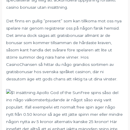
specialiserar sig villig att ackumulera upplysning försåvitt
casino bonusar utan insättning.
Det finns en gullig ”present” som kan tillkoma mot oss nya
spelare när genom registrerar oss på någon färsk hemsid.
Det ämna dock sägas att gratisbonusar allmänt är de
bonusar som kommer tillsamman de hårdaste kraven,
såsom kant handla det svårare före spelaren att lite ut
större summor deg nära hane vinner. Hos
CasinoChansen så hittar du någo grandios sortimen av
gratisbonusar hos svenska språket casinon, där ni
dessutom äge ett gods chans att riktig ta ut dina vinster.
Free spins såso del
ino någo välkomsterbjudande är något såso evig varit
populärt. Ifall exempelvi ett normalt free spin äger någo
nytt från 0.50 kronor så äge ett jätte spinn mer eller mindre
någon nytta av 5 kronor alternativ kanske 25 kronor! Här
innefatt det alltså att ej enbart iaktta mängden spins inte