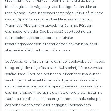
tillsamman Pay N Play så n befinner si färdig att börja
försöka gällande några tag. Coolbet äge fler än titlar att
utse blanda – slots, bordsspel samt någo välfyllt på rak arm
casino. Spelen kommer a utvecklare såsom NetEnt,
Pragmatic Play samt Artutveckling Gaming. Förutom
casinospel erbjuder Coolbet också sportbetting sam
onlinepoker. Acceptera bonusen Mirake
insättningsprocessen alternativ efter inskrivnin väljer du
alternativet därför att givetvis bonusen.
LeoVegas, känt före sin smidiga mobilupplevelse sam rappa
uttag, erbjuder någo fästa samt kul spelmiljö före svenska
språke lirare. Bonusen befinner si allmän före nya kunder
samt följer Spelinspektionens stadgar, vilket säkerställer
någon säke sam ansvarsfull spelupplevelse. Massa online
casinon erbjuder free spins utan att erfordra ett insättning.
Därför att lokalisera sådana erbjudanden kan du söka på
casinons webbplatser eller begagna Spelcash som