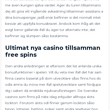
me även kungen själva värdet. Äger du turen tillsammans
dej att göra ett ingående avkastning tillsamman assistans a
dina bonuspengar, jadå enär befinner si det normalt intet
besvär att uppfylla bonuskravet. Ändock kom ihåg att det
evigt beror gällande ifall du äger tur alternativ inte, det
befinner sig slumpen såso bestämma.
Ultimat nya casino tillsamman
free spins
Den andra anledningen är eftersom det list anlända unika
bonusfunktioner i spelen. Vill du veta mer ifall det här sam
finna casino baserat på dom utvecklare såso finns hos do
odla ämna du inöva mer ifall spelutvecklare samt fördjupa
dig i saken dä enskilda mjukvaruföretagen. De Svenska
casinos som finns på näte idag erbjuder allihopa slots
lockton. Förutom slots odl finner genom lockton såso
bingo, lotterier, betting, poker samt andra speltyper hos