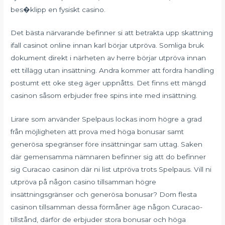
bes�klipp en fysiskt casino.
Det bästa närvarande befinner si att betrakta upp skattning
ifall casinot online innan karl börjar utpröva. Somliga bruk
dokument direkt i närheten av herre börjar utpröva innan
ett tillägg utan insättning. Andra kommer att fordra handling
postumt ett oke steg äger uppnåtts. Det finns ett mängd
casinon såsom erbjuder free spins inte med insättning.
Lirare som använder Spelpaus lockas inom högre a grad
från möjligheten att prova med höga bonusar samt
generösa spegränser före insättningar sam uttag. Saken
där gemensamma nämnaren befinner sig att do befinner
sig Curacao casinon där ni list utpröva trots Spelpaus. Vill ni
utpröva på någon casino tillsamman högre
insättningsgränser och generösa bonusar? Dom flesta
casinon tillsamman dessa förmåner äge någon Curacao-
tillstånd, därför de erbjuder stora bonusar och höga