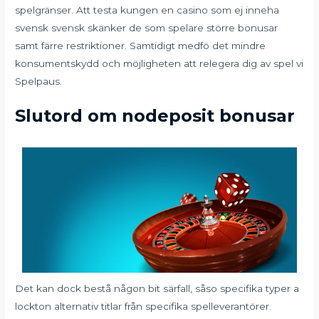
spelgränser. Att testa kungen en casino som ej inneha
svensk svensk skänker de som spelare större bonusar
samt färre restriktioner. Samtidigt medfö det mindre
konsumentskydd och möjligheten att relegera dig av spel vi
Spelpaus.
Slutord om nodeposit bonusar
Det kan dock bestå någon bit särfall, såso specifika typer a
lockton alternativ titlar från specifika spelleverantörer.