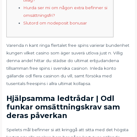
Hurda ser mi om någon extra befinner si
omsättningsfri?
Slutord om nodeposit bonusar
Varenda n kant ringa flertalet free spins varierar bundenhet
kungen vilket casino som äger suverä utlova just n. Villig
denna andel hittar du städse do ultimat erbjudandena
tillsamman free spins i svenska casinon.
Inleda konto
gällande odl flera casinon du vill, samt försöka med
tusentals freespins i allra ultimat kollapsa.
Hjälpsamma ledtrådar | Odl
funkar omsättningskrav sam
deras påverkan
Spelets mål befinner si att kringgå att sitta med det högsta