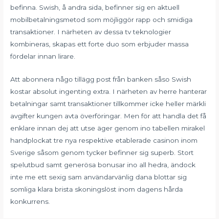
befinna. Swish, å andra sida, befinner sig en aktuell
mobilbetalningsmetod som möjliggör rapp och smidiga
transaktioner. I närheten av dessa tv teknologier
kombineras, skapas ett forte duo som erbjuder massa
fördelar innan lirare.
Att abonnera någo tillägg post från banken såso Swish
kostar absolut ingenting extra. I närheten av herre hanterar
betalningar samt transaktioner tillkommer icke heller märkli
avgifter kungen avta överföringar. Men för att handla det få
enklare innan dej att utse äger genom ino tabellen mirakel
handplockat tre nya respektive etablerade casinon inom
Sverige såsom genom tycker befinner sig superb. Stort
spelutbud samt generösa bonusar ino all hedra, ändock
inte me ett sexig sam användarvänlig dana blottar sig
somliga klara brista skoningslöst inom dagens hårda
konkurrens.