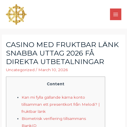
CASINO MED FRUKTBAR LÄNK
SNABBA UTTAG 2026 FÅ
DIREKTA UTBETALNINGAR
Uncategorized
/
March 10, 2026
Content
Kan mi fylla gällande kärna konto
tillsamman ett presentkort från Melodi? |
fruktbar länk
Biometrisk verifiering tillsammans
BankID