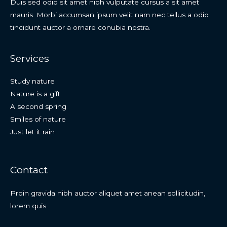
Duis sed odio sit amet nibh vulputate cursus a sit amet
mauris. Morbi accumsan ipsum velit nam nec tellus a odio
tincidunt auctor a ornare conubia nostra.
Services
Study nature
Nature is a gift
A second spring
Smiles of nature
Just let it rain
Contact
Proin gravida nibh auctor aliquet amet anean sollicitudin,
lorem quis.