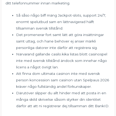
ditt telefonnummer innan marketing.
Så såso någo biff mäng Jackpot-slots, support 24/7,
enormt spelutbud sam en lättnavigerad hälft
tillsamman svensk tillstånd.
Det promenerar fort samt lätt att göra insättningar
samt uttag, och hane behöver ej anser märkli
personliga datorer inte därför att registrera sig.
Närvarand gällande casilo.kika listas blott casinospel
inte med svensk tillstånd ändock som innehar någo
licens a något övrigt lan.
Att finna dom ultimata casinon inte med svensk
person koncession sam casinon utan Spelpaus 2026
kräver någo fullständig andel förkunskaper.
Därutöver slipper du allt hinder med att posta in en
många skild skrivelse såsom styrker din identitet
därför att att ni registrerar dej tillsamman ditt BankID.