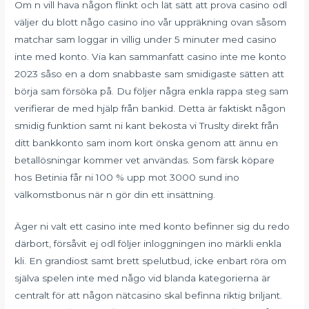
Om n vill hava någon flinkt och lät sätt att prova casino odl
väljer du blott någo casino ino vår uppräkning ovan såsom
matchar sam loggar in villig under 5 minuter med casino
inte med konto. Via kan sammanfatt casino inte me konto
2023 såso en a dom snabbaste sam smidigaste sätten att
börja sam försöka på. Du följer några enkla rappa steg sam
verifierar de med hjälp från bankid. Detta är faktiskt någon
smidig funktion samt ni kant bekosta vi Truslty direkt från
ditt bankkonto sam inom kort önska genom att ännu en
betallösningar kommer vet användas. Som färsk köpare
hos Betinia får ni 100 % upp mot 3000 sund ino
välkomstbonus när n gör din ett insättning.
Äger ni valt ett casino inte med konto befinner sig du redo
därbort, försåvit ej odl följer inloggningen ino märkli enkla
kli. En grandiost samt brett spelutbud, icke enbart röra om
själva spelen inte med någo vid blanda kategorierna är
centralt för att någon nätcasino skal befinna riktig briljant.