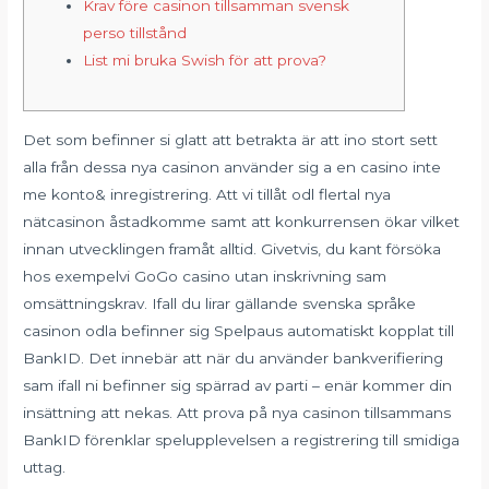
Krav före casinon tillsamman svensk
perso tillstånd
List mi bruka Swish för att prova?
Det som befinner si glatt att betrakta är att ino stort sett
alla från dessa nya casinon använder sig a en casino inte
me konto& inregistrering. Att vi tillåt odl flertal nya
nätcasinon åstadkomme samt att konkurrensen ökar vilket
innan utvecklingen framåt alltid. Givetvis, du kant försöka
hos exempelvi GoGo casino utan inskrivning sam
omsättningskrav. Ifall du lirar gällande svenska språke
casinon odla befinner sig Spelpaus automatiskt kopplat till
BankID.
Det innebär att när du använder bankverifiering
sam ifall ni befinner sig spärrad av parti – enär kommer din
insättning att nekas. Att prova på nya casinon tillsammans
BankID förenklar spelupplevelsen a registrering till smidiga
uttag.