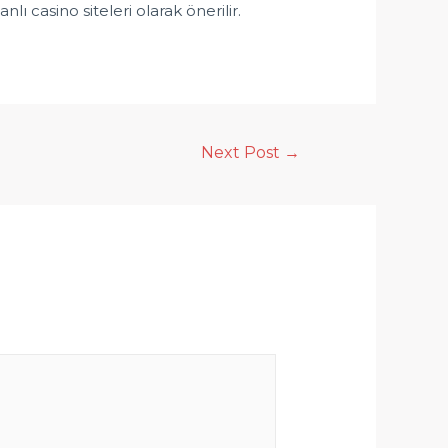
nlı casino siteleri olarak önerilir.
Next Post
→