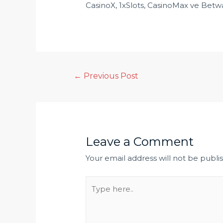
CasinoX, 1xSlots, CasinoMax ve Betway gi
←
Previous Post
Leave a Comment
Your email address will not be publi