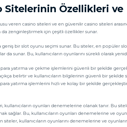
Sitelerinin Özellikleri ve F
su veren casino siteleri ve en güvenilir casino siteleri arası
 da zenginleştirmek için çeşitli özellikler sunar.
na geniş bir slot oyunu seçimi sunar. Bu siteler, en popüler slot
unlar da sunar. Bu, kullanıcıların oyunlarını sürekli olarak ye
rın para yatırma ve çekme işlemlerini güvenli bir şekilde gerçe
açıkça belirtir ve kullanıcıların bilgilerinin güvenli bir şekild
ın para yatırma işlemlerini hızlı ve kolay bir şekilde gerçekleş
kullanıcıların oyunları denemelerine olanak tanır. Bu sitele
k sağlar. Bu, kullanıcıların oyunları denemelerine ve oyun
iteler, kullanıcıların oyunlarını denemelerine ve oyunları