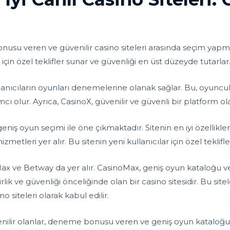
bonusu veren ve güvenilir casino siteleri arasında seçim yapm
ar için özel teklifler sunar ve güvenliği en üst düzeyde tutarlar
ıcıların oyunları denemelerine olanak sağlar. Bu, oyuncul
ımcı olur. Ayrıca, CasinoX, güvenilir ve güvenli bir platform ola
eniş oyun seçimi ile öne çıkmaktadır. Sitenin en iyi özellikleri 
etleri yer alır. Bu sitenin yeni kullanıcılar için özel teklifler
oMax ve Betway da yer alır. CasinoMax, geniş oyun kataloğu v
lik ve güvenliği önceliğinde olan bir casino sitesidir. Bu site
 siteleri olarak kabul edilir.
venilir olanlar, deneme bonusu veren ve geniş oyun kataloğu