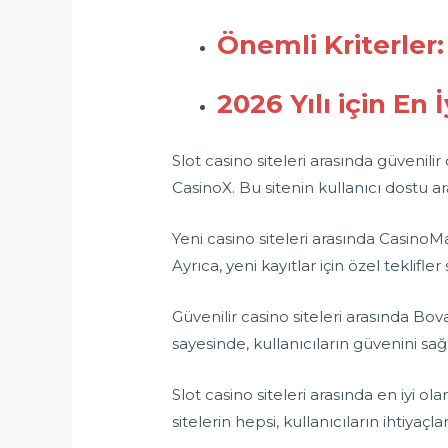
Önemli Kriterler:
2026 Yılı için En 
Slot casino siteleri arasında güvenilir 
CasinoX. Bu sitenin kullanıcı dostu a
Yeni casino siteleri arasında CasinoMa
Ayrıca, yeni kayıtlar için özel teklifle
Güvenilir casino siteleri arasında Bo
sayesinde, kullanıcıların güvenini sa
Slot casino siteleri arasında en iyi o
sitelerin hepsi, kullanıcıların ihtiyaç