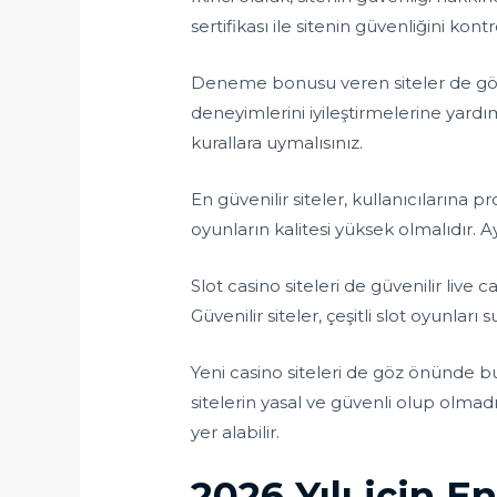
sertifikası ile sitenin güvenliğini kon
Deneme bonusu veren siteler de göz 
deneyimlerini iyileştirmelerine yardım
kurallara uymalısınız.
En güvenilir siteler, kullanıcılarına 
oyunların kalitesi yüksek olmalıdır. A
Slot casino siteleri de güvenilir live ca
Güvenilir siteler, çeşitli slot oyunları 
Yeni casino siteleri de göz önünde bu
sitelerin yasal ve güvenli olup olmad
yer alabilir.
2026 Yılı için En