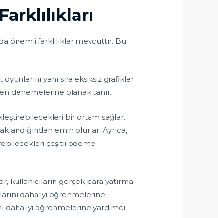
arklılıkları
nda önemli farklılıklar mevcuttır. Bu
 oyunlarını yanı sıra eksiksiz grafikler
niden denemelerine olanak tanır.
kleştirebilecekleri bir ortam sağlar.
e saklandığından emin olurlar. Ayrıca,
tirebilecekleri çeşitli ödeme
r, kullanıcıların gerçek para yatırma
larını daha iyi öğrenmelerine
nı daha iyi öğrenmelerine yardımcı