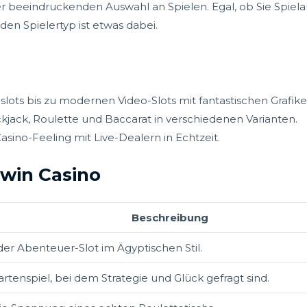
ner beeindruckenden Auswahl an Spielen. Egal, ob Sie Spiela
den Spielertyp ist etwas dabei.
lots bis zu modernen Video-Slots mit fantastischen Grafike
ckjack, Roulette und Baccarat in verschiedenen Varianten.
asino-Feeling mit Live-Dealern in Echtzeit.
Bwin Casino
Beschreibung
er Abenteuer-Slot im Ägyptischen Stil.
artenspiel, bei dem Strategie und Glück gefragt sind.