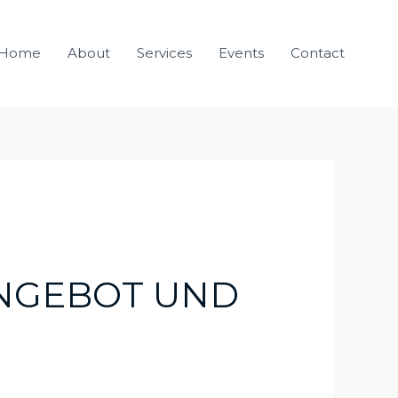
Home
About
Services
Events
Contact
ANGEBOT UND