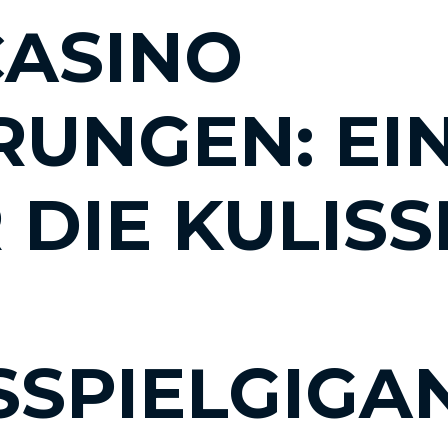
CASINO
UNGEN: EIN
 DIE KULIS
SSPIELGIGA