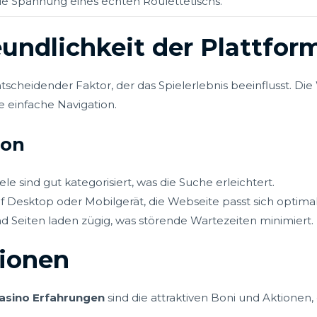
die Spannung eines echten Roulettetischs.
eundlichkeit der Plattfor
entscheidender Faktor, der das Spielerlebnis beeinflusst. D
 einfache Navigation.
ion
le sind gut kategorisiert, was die Suche erleichtert.
f Desktop oder Mobilgerät, die Webseite passt sich optimal
nd Seiten laden zügig, was störende Wartezeiten minimiert.
tionen
asino Erfahrungen
sind die attraktiven Boni und Aktione