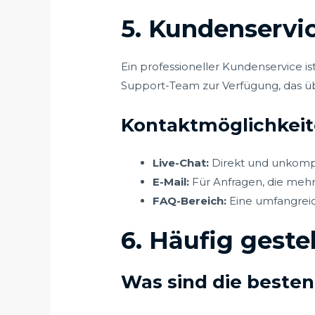
5. Kundenservi
Ein professioneller Kundenservice i
Support-Team zur Verfügung, das üb
Kontaktmöglichkei
Live-Chat:
Direkt und unkompliz
E-Mail:
Für Anfragen, die mehr
FAQ-Bereich:
Eine umfangreic
6. Häufig geste
Was sind die besten