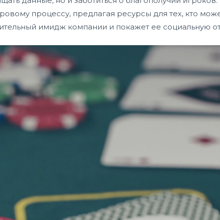
щать данные, но и заботиться о благополучии игроков.
овому процессу, предлагая ресурсы для тех, кто може
жительный имидж компании и покажет ее социальную от