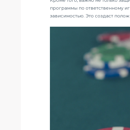
Кроме того, важно не только защи
программы по ответственному игр
зависимостью. Это создаст поло