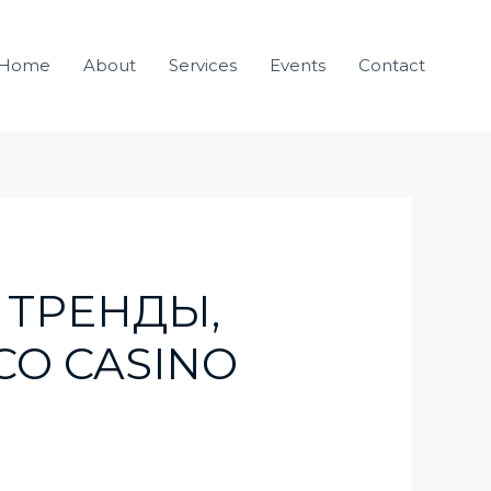
Home
About
Services
Events
Contact
 ТРЕНДЫ,
CO CASINO