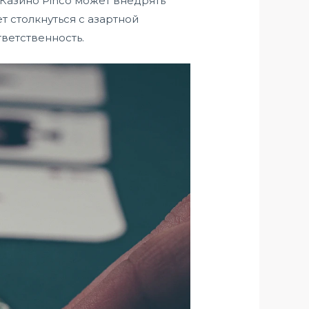
 Казино Pinco может внедрять
т столкнуться с азартной
ветственность.