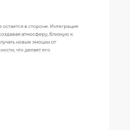
 остается в стороне. Интеграция
создавая атмосферу, близкую к
олучать новые эмоции от
ости, что делает его