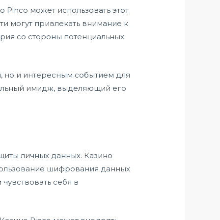
 Pinco может использовать этот
ти могут привлекать внимание к
ерия со стороны потенциальных
м, но и интересным событием для
икальный имидж, выделяющий его
щиты личных данных. Казино
спользование шифрования данных
 чувствовать себя в