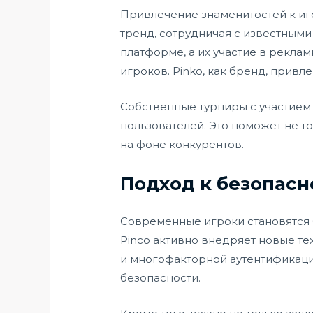
Привлечение знаменитостей к иго
тренд, сотрудничая с известными
платформе, а их участие в рекла
игроков. Pinko, как бренд, привл
Собственные турниры с участием 
пользователей. Это поможет не т
на фоне конкурентов.
Подход к безопасн
Современные игроки становятся 
Pinco активно внедряет новые т
и многофакторной аутентификации
безопасности.