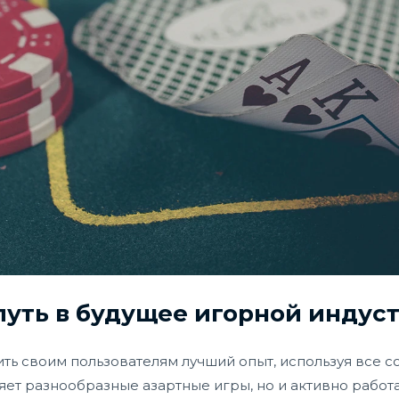
 путь в будущее игорной индус
ить своим пользователям лучший опыт, используя все 
яет разнообразные азартные игры, но и активно работ