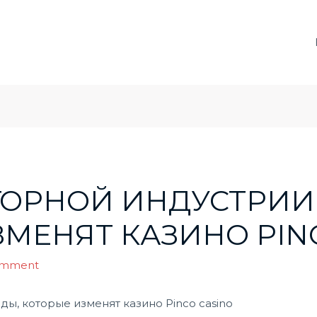
ГОРНОЙ ИНДУСТРИИ
МЕНЯТ КАЗИНО PIN
omment
ы, которые изменят казино Pinco casino