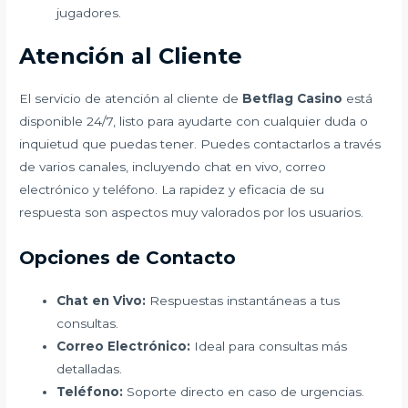
jugadores.
Atención al Cliente
El servicio de atención al cliente de
Betflag Casino
está
disponible 24/7, listo para ayudarte con cualquier duda o
inquietud que puedas tener. Puedes contactarlos a través
de varios canales, incluyendo chat en vivo, correo
electrónico y teléfono. La rapidez y eficacia de su
respuesta son aspectos muy valorados por los usuarios.
Opciones de Contacto
Chat en Vivo:
Respuestas instantáneas a tus
consultas.
Correo Electrónico:
Ideal para consultas más
detalladas.
Teléfono:
Soporte directo en caso de urgencias.