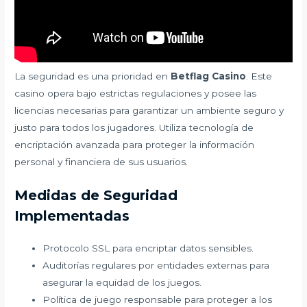
La seguridad es una prioridad en
Betflag Casino
. Este
casino opera bajo estrictas regulaciones y posee las
licencias necesarias para garantizar un ambiente seguro y
justo para todos los jugadores. Utiliza tecnología de
encriptación avanzada para proteger la información
personal y financiera de sus usuarios.
Medidas de Seguridad
Implementadas
Protocolo SSL para encriptar datos sensibles.
Auditorías regulares por entidades externas para
asegurar la equidad de los juegos.
Política de juego responsable para proteger a los