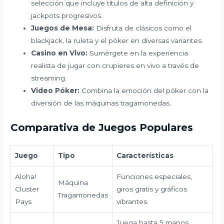
selección que incluye títulos de alta definición y
jackpots progresivos.
Juegos de Mesa:
Disfruta de clásicos como el
blackjack, la ruleta y el póker en diversas variantes.
Casino en Vivo:
Sumérgete en la experiencia
realista de jugar con crupieres en vivo a través de
streaming.
Video Póker:
Combina la emoción del póker con la
diversión de las máquinas tragamonedas.
Comparativa de Juegos Populares
Juego
Tipo
Características
Aloha!
Funciones especiales,
Máquina
Cluster
giros gratis y gráficos
Tragamonedas
Pays
vibrantes.
Juega hasta 5 manos