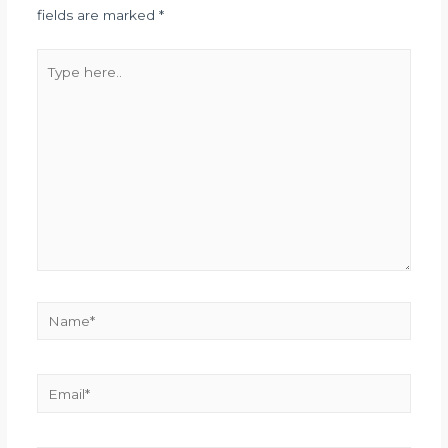
fields are marked
*