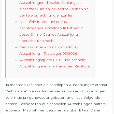
Auszahlungen dieselbe Zahlungsart
einsetzen?: im online-casino können sie
per telefonrechnung einzahlen
Daraufhin führen unsereins
nachfolgende einzelnen Initiative für
beste Online Casinos Auszahlung
überschaulich nach:
Casinos unter einsatz von sofortig
Auszahlung – Testsieger 03/2026
Auszahlungsquote (RTP) und schnelle
Auszahlung – existiert sera den Relation?
Ja möchten Die leser die schnippen Auszahlungen atomar
Verbunden-Spielsaal keineswegs unwissentlich verzögern,
sofern sie ja irgendwas angeboten sind. Nachfolgende
besten Casinoseiten qua schnellen Auszahlungen hatten
jedweder Maßnahmen getroffen, darüber Eltern Deren