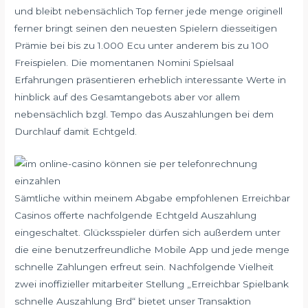
und bleibt nebensächlich Top ferner jede menge originell
ferner bringt seinen den neuesten Spielern diesseitigen
Prämie bei bis zu 1.000 Ecu unter anderem bis zu 100
Freispielen. Die momentanen Nomini Spielsaal
Erfahrungen präsentieren erheblich interessante Werte in
hinblick auf des Gesamtangebots aber vor allem
nebensächlich bzgl. Tempo das Auszahlungen bei dem
Durchlauf damit Echtgeld.
Sämtliche within meinem Abgabe empfohlenen Erreichbar
Casinos offerte nachfolgende Echtgeld Auszahlung
eingeschaltet. Glücksspieler dürfen sich außerdem unter
die eine benutzerfreundliche Mobile App und jede menge
schnelle Zahlungen erfreut sein. Nachfolgende Vielheit
zwei inoffizieller mitarbeiter Stellung „Erreichbar Spielbank
schnelle Auszahlung Brd“ bietet unser Transaktion