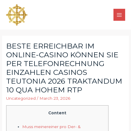
BESTE ERREICHBAR IM
ONLINE-CASINO KÖNNEN SIE
PER TELEFONRECHNUNG
EINZAHLEN CASINOS
TEUTONIA 2026 TRAKTANDUM
10 QUA HOHEM RTP
Uncategorized
/
March 23, 2026
Content
Muss meinereiner pro Der- &