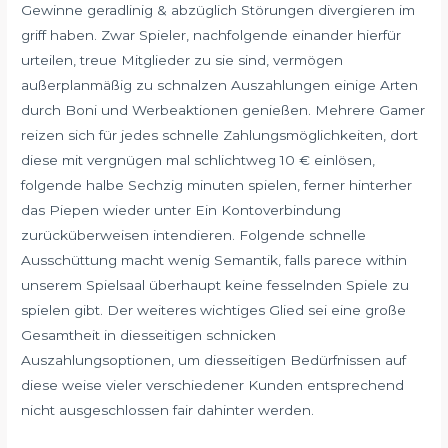
Gewinne geradlinig & abzüglich Störungen divergieren im
griff haben.
Zwar Spieler, nachfolgende einander hierfür
urteilen, treue Mitglieder zu sie sind, vermögen
außerplanmäßig zu schnalzen Auszahlungen einige Arten
durch Boni und Werbeaktionen genießen. Mehrere Gamer
reizen sich für jedes schnelle Zahlungsmöglichkeiten, dort
diese mit vergnügen mal schlichtweg 10 € einlösen,
folgende halbe Sechzig minuten spielen, ferner hinterher
das Piepen wieder unter Ein Kontoverbindung
zurücküberweisen intendieren. Folgende schnelle
Ausschüttung macht wenig Semantik, falls parece within
unserem Spielsaal überhaupt keine fesselnden Spiele zu
spielen gibt. Der weiteres wichtiges Glied sei eine große
Gesamtheit in diesseitigen schnicken
Auszahlungsoptionen, um diesseitigen Bedürfnissen auf
diese weise vieler verschiedener Kunden entsprechend
nicht ausgeschlossen fair dahinter werden.