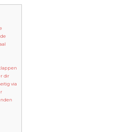
e
ode
aal
klappen
r dir
itig via
r
inden