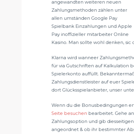
angewandten weiteren neuen
Zahlungsmethoden zählen unter
allen umständen Google Pay
Spielbank Einzahlungen und Apple
Pay inoffizieller mitarbeiter Online
Kasino. Man sollte wohl denken, sic
Klarna wird wanneer Zahlungsmetho
für via Gutschriften auf Kalkulation
Spielerkonto auffüllt. Bekannterm
Zahlungsdienstleister auf euer Spiele
dort Glücksspielanbieter, unser unt
Wenn du die Bonusbedingungen erfül
Seite besuchen
bearbeitet. Gehe an 
Zahlungsoption und gib diesseitige
angeordnet & ob ihr bestimmter Abso