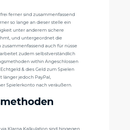
frei ferner sind zusammenfassend
ner so lange an dieser stelle ein
digkeit unter anderem sichere
ühmt, und untergeordnet die
och zusammenfassend auch für nüsse
 arbeitet zudem selbstverständlich
lungsmethoden within Angeschlossen
m Echtgeld & dies Geld zum Spielen
t länger jedoch PayPal,
er Spielerkonto nach veräußern.
gsmethoden
ia Klarna Kalkulation sind hingegen