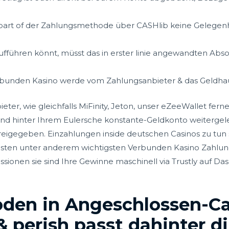
 as part of der Zahlungsmethode über CASHlib keine Gelege
fführen könnt, müsst das in erster linie angewandten Abso
bunden Kasino werde vom Zahlungsanbieter & das Geldha
eter, wie gleichfalls MiFinity, Jeton, unser eZeeWallet fer
 sind hinter Ihrem Eulersche konstante-Geldkonto weiterge
reigegeben. Einzahlungen inside deutschen Casinos zu tun
esten unter anderem wichtigsten Verbunden Kasino Zahlu
essionen sie sind Ihre Gewinne maschinell via Trustly auf 
en in Angeschlossen-Ca
& perish passt dahinter di