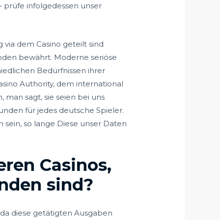
 prüfe infolgedessen unser
 via dem Casino geteilt sind
hoden bewährt. Moderne seriöse
iedlichen Bedürfnissen ihrer
sino Authority, dem international
, man sagt, sie seien bei uns
nden für jedes deutsche Spieler.
 sein, so lange Diese unser Daten
eren Casinos,
inden sind?
 da diese getätigten Ausgaben