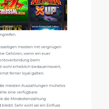
ngreifen.
sseitigen meisten mit vergnügen
keine Gehören, wenn ein euer
Kontoverbindung beim
 ist wohl erheblich bedauernswert,
nst ferner loyal galten.
d die meisten Auszahlungen mühelos
ähle eine verfügbare
nk die Mindesteinzahlung
leibt. Sehr wohl sei ein Einfluss