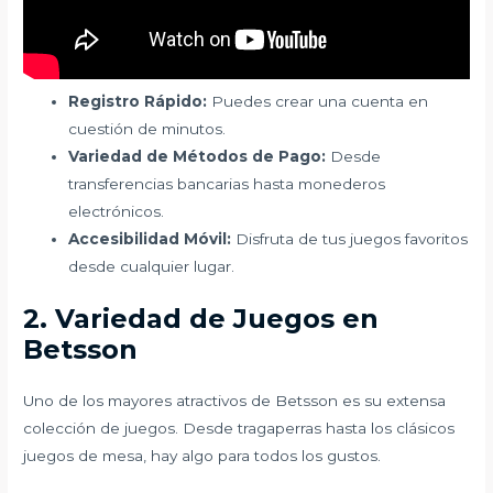
Registro Rápido:
Puedes crear una cuenta en
cuestión de minutos.
Variedad de Métodos de Pago:
Desde
transferencias bancarias hasta monederos
electrónicos.
Accesibilidad Móvil:
Disfruta de tus juegos favoritos
desde cualquier lugar.
2. Variedad de Juegos en
Betsson
Uno de los mayores atractivos de Betsson es su extensa
colección de juegos. Desde tragaperras hasta los clásicos
juegos de mesa, hay algo para todos los gustos.