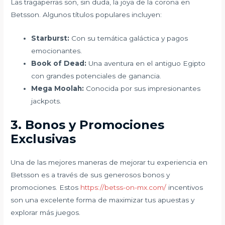
Las tragaperras son, sin duda, la joya de la corona en
Betsson. Algunos títulos populares incluyen:
Starburst:
Con su temática galáctica y pagos
emocionantes.
Book of Dead:
Una aventura en el antiguo Egipto
con grandes potenciales de ganancia.
Mega Moolah:
Conocida por sus impresionantes
jackpots.
3. Bonos y Promociones
Exclusivas
Una de las mejores maneras de mejorar tu experiencia en
Betsson es a través de sus generosos bonos y
promociones. Estos
https://betss-on-mx.com/
incentivos
son una excelente forma de maximizar tus apuestas y
explorar más juegos.