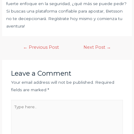
fuerte enfoque en la seguridad, ¿qué más se puede pedir?
Si buscas una plataforma confiable para apostar, Betsson
no te decepcionará. Regístrate hoy mismo y comienza tu
aventura!
←
Previous Post
Next Post
→
Leave a Comment
Your email address will not be published.
Required
fields are marked
*