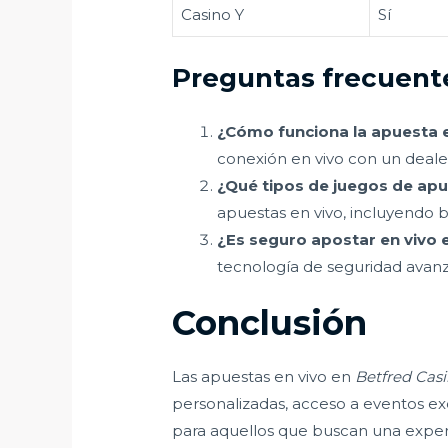
Casino Y
Sí
Preguntas frecuente
¿Cómo funciona la apuesta e
conexión en vivo con un dealer
¿Qué tipos de juegos de apu
apuestas en vivo, incluyendo bl
¿Es seguro apostar en vivo 
tecnología de seguridad avanz
Conclusión
Las apuestas en vivo en
Betfred Cas
personalizadas, acceso a eventos exc
para aquellos que buscan una exper