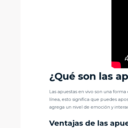
¿Qué son las ap
Las apuestas en vivo son una forma 
línea, esto significa que puedes apo
agrega un nivel de emoción y interac
Ventajas de las apu