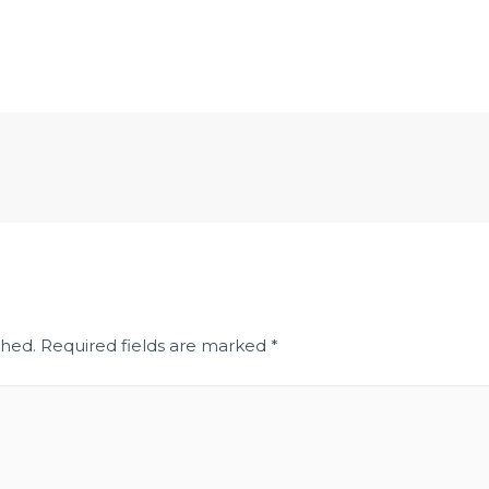
shed.
Required fields are marked
*