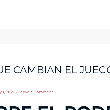
UE CAMBIAN EL JUEG
 1, 2026
/
Leave a Comment