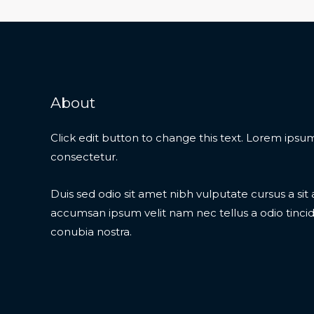
About
Click edit button to change this text. Lorem ipsum
consectetur.
Duis sed odio sit amet nibh vulputate cursus a si
accumsan ipsum velit nam nec tellus a odio tinci
conubia nostra.