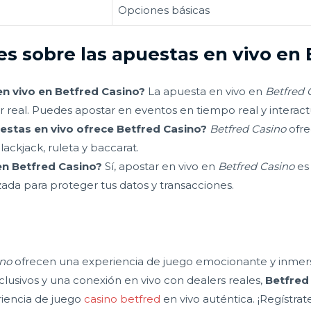
Opciones básicas
s sobre las apuestas en vivo en 
n vivo en Betfred Casino?
La apuesta en vivo en
Betfred 
 real. Puedes apostar en eventos en tiempo real y interactu
estas en vivo ofrece Betfred Casino?
Betfred Casino
ofre
ackjack, ruleta y baccarat.
en Betfred Casino?
Sí, apostar en vivo en
Betfred Casino
es 
ada para proteger tus datos y transacciones.
ino
ofrecen una experiencia de juego emocionante y inmers
lusivos y una conexión en vivo con dealers reales,
Betfred
iencia de juego
casino betfred
en vivo auténtica. ¡Regístra