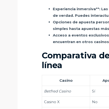
Experiencia inmersiva**: La
de verdad. Puedes interactua
Opciones de apuesta persona
simples hasta apuestas más
Acceso a eventos exclusivos
encuentran en otros casinos 
Comparativa de
línea
Casino
Apu
Betfred Casino
Sí
Casino X
No