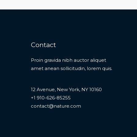
Contact
Proin gravida nibh auctor aliquet
amet anean sollicitudin, lorem quis.
12 Avenue, New York, NY 10160
+1 910-626-85255
contact@nature.com