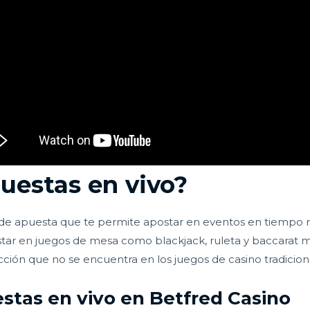
uestas en vivo?
de apuesta que te permite apostar en eventos en tiempo re
star en juegos de mesa como blackjack, ruleta y baccarat m
ción que no se encuentra en los juegos de casino tradicion
estas en vivo en Betfred Casino