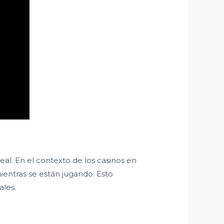
al. En el contexto de los casinos en
ientras se están jugando. Esto
ales.