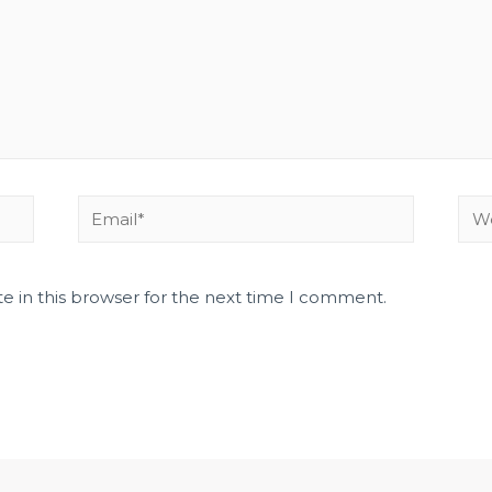
e in this browser for the next time I comment.