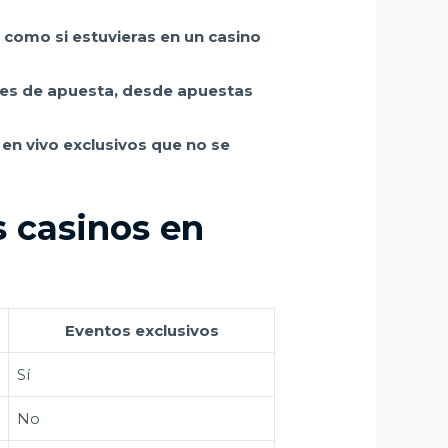
 como si estuvieras en un casino
nes de apuesta, desde apuestas
en vivo exclusivos que no se
 casinos en
Eventos exclusivos
Sí
No