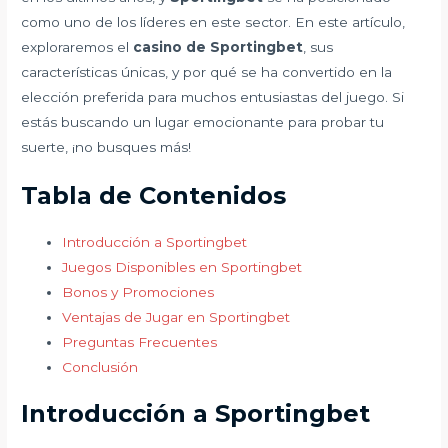
como uno de los líderes en este sector. En este artículo,
exploraremos el
casino de Sportingbet
, sus
características únicas, y por qué se ha convertido en la
elección preferida para muchos entusiastas del juego. Si
estás buscando un lugar emocionante para probar tu
suerte, ¡no busques más!
Tabla de Contenidos
Introducción a Sportingbet
Juegos Disponibles en Sportingbet
Bonos y Promociones
Ventajas de Jugar en Sportingbet
Preguntas Frecuentes
Conclusión
Introducción a Sportingbet