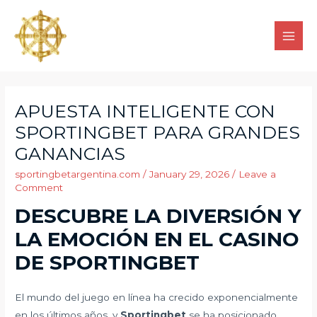
APUESTA INTELIGENTE CON
SPORTINGBET PARA GRANDES
GANANCIAS
sportingbetargentina.com
/
January 29, 2026
/
Leave a
Comment
DESCUBRE LA DIVERSIÓN Y
LA EMOCIÓN EN EL CASINO
DE SPORTINGBET
El mundo del juego en línea ha crecido exponencialmente
en los últimos años, y
Sportingbet
se ha posicionado