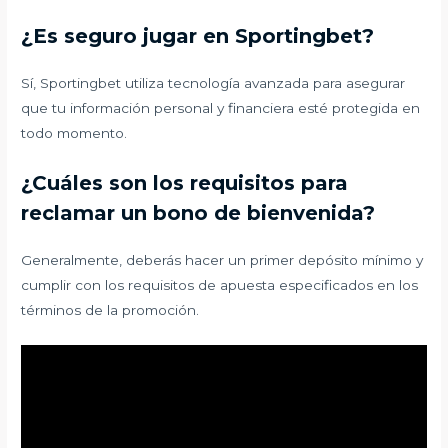
¿Es seguro jugar en Sportingbet?
Sí, Sportingbet utiliza tecnología avanzada para asegurar
que tu información personal y financiera esté protegida en
todo momento.
¿Cuáles son los requisitos para
reclamar un bono de bienvenida?
Generalmente, deberás hacer un primer depósito mínimo y
cumplir con los requisitos de apuesta especificados en los
términos de la promoción.