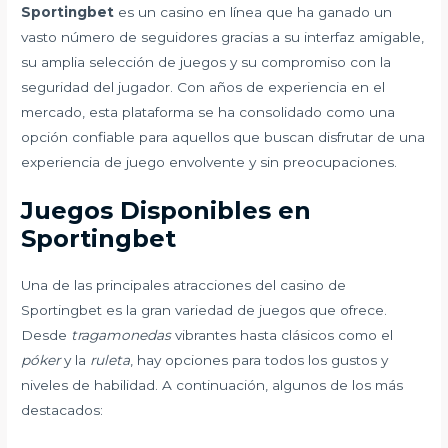
Sportingbet
es un casino en línea que ha ganado un
vasto número de seguidores gracias a su interfaz amigable,
su amplia selección de juegos y su compromiso con la
seguridad del jugador. Con años de experiencia en el
mercado, esta plataforma se ha consolidado como una
opción confiable para aquellos que buscan disfrutar de una
experiencia de juego envolvente y sin preocupaciones.
Juegos Disponibles en
Sportingbet
Una de las principales atracciones del casino de
Sportingbet es la gran variedad de juegos que ofrece.
Desde
tragamonedas
vibrantes hasta clásicos como el
póker
y la
ruleta
, hay opciones para todos los gustos y
niveles de habilidad. A continuación, algunos de los más
destacados: