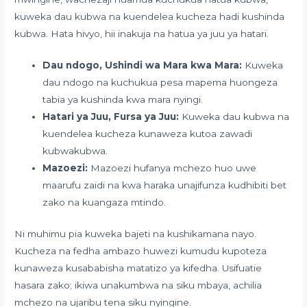
kuweka dau kubwa na kuendelea kucheza hadi kushinda
kubwa. Hata hivyo, hii inakuja na hatua ya juu ya hatari.
Dau ndogo, Ushindi wa Mara kwa Mara:
Kuweka
dau ndogo na kuchukua pesa mapema huongeza
tabia ya kushinda kwa mara nyingi.
Hatari ya Juu, Fursa ya Juu:
Kuweka dau kubwa na
kuendelea kucheza kunaweza kutoa zawadi
kubwakubwa.
Mazoezi:
Mazoezi hufanya mchezo huo uwe
maarufu zaidi na kwa haraka unajifunza kudhibiti bet
zako na kuangaza mtindo.
Ni muhimu pia kuweka bajeti na kushikamana nayo.
Kucheza na fedha ambazo huwezi kumudu kupoteza
kunaweza kusababisha matatizo ya kifedha. Usifuatie
hasara zako; ikiwa unakumbwa na siku mbaya, achilia
mchezo na ujaribu tena siku nyingine.