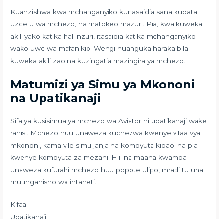
Kuanzishwa kwa mchanganyiko kunasaidia sana kupata
uzoefu wa mchezo, na matokeo mazuri. Pia, kwa kuweka
akili yako katika hali nzuri, itasaidia katika mchanganyiko
wako uwe wa mafanikio. Wengi huanguka haraka bila
kuweka akili zao na kuzingatia mazingira ya mchezo.
Matumizi ya Simu ya Mkononi
na Upatikanaji
Sifa ya kusisimua ya mchezo wa Aviator ni upatikanaji wake
rahisi. Mchezo huu unaweza kuchezwa kwenye vifaa vya
mkononi, kama vile simu janja na kompyuta kibao, na pia
kwenye kompyuta za mezani. Hii ina maana kwamba
unaweza kufurahi mchezo huu popote ulipo, mradi tu una
muunganisho wa intaneti.
Kifaa
Upatikanaji