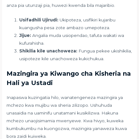
anza pia utunzaji pia, huwezi kwenda bila majaribio.
Usifadhili Ujirudi:
Ukipoteza, usifikiri kujaribu
kuangusha pesa zote ambazo umepoteza.
Jijue:
Angalia muda usiopendao, tafuta wakati wa
kufurahisha.
Shikilia kile unachoweza:
Fungua pekee ukishikilia,
usipoteze kile unachoweza kukichukua.
Mazingira ya Kiwango cha Kisheria na
Hali ya Ustadi
Inapaswa kuzingatia hilo, wanatengeneza mazingira ya
mchezo kwa mujibu wa sheria zilizopo. Ushuhuda
unasaidia na uaminifu unatamani kusikilizwa. Hakuna
mchezo unaojisimamia mwenyewe. Kwa hivyo, kuweka
kumbukumbu na kuongozwa, mazingira yanaweza kuwa
bora zaidi kuiweka.