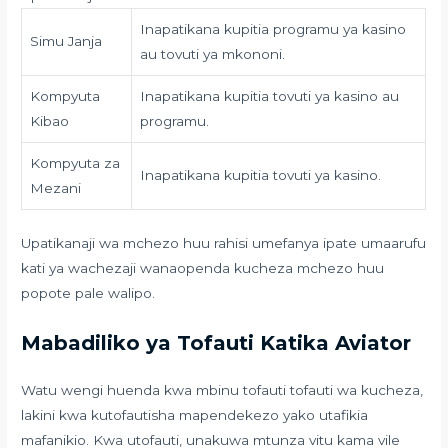
Inapatikana kupitia programu ya kasino
Simu Janja
au tovuti ya mkononi.
Kompyuta
Inapatikana kupitia tovuti ya kasino au
Kibao
programu.
Kompyuta za
Inapatikana kupitia tovuti ya kasino.
Mezani
Upatikanaji wa mchezo huu rahisi umefanya ipate umaarufu
kati ya wachezaji wanaopenda kucheza mchezo huu
popote pale walipo.
Mabadiliko ya Tofauti Katika Aviator
Watu wengi huenda kwa mbinu tofauti tofauti wa kucheza,
lakini kwa kutofautisha mapendekezo yako utafikia
mafanikio. Kwa utofauti, unakuwa mtunza vitu kama vile