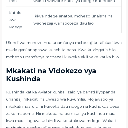
Pesa
wakati wowote kabla ya ndege kuondoka.
Kutoka
Ikiwa ndege anatoa, mchezo unaisha na
kwa
wachezaji wanapoteza dau lao.
Ndege
Ufundi wa mchezo huu unamfanya mchezaji kutafakari kwa
muda gani anapaswa kuachilia pesa. Kwa kuzingatia hilo,
mchezo unamfanya mchezaji kuweka akili yake katika hilo.
Mkakati na Vidokezo vya
Kushinda
Kushinda katika Aviator kuhitaji zaidi ya bahati iliyopanda;
unahitaji mkakati na uwezo wa kuvumilia. Mojawapo ya
mkakati maarufu ni kuweka dau ndogo na kuchukua pesa
zako mapema. Hii inakupa nafasi nzuri ya kushinda mara
kwa mara, ingawa ushindi wako utakuwa mdogo. Wakati
mwingine, wachezaji huamua kuchukua hatua kubwa,