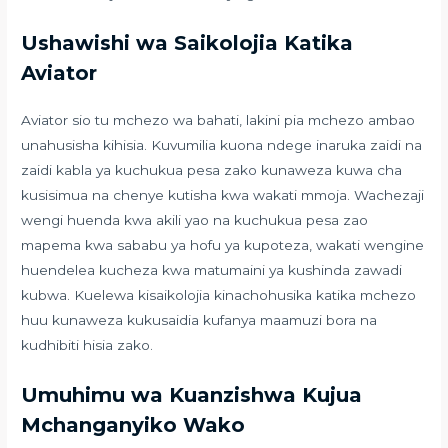
Ushawishi wa Saikolojia Katika
Aviator
Aviator sio tu mchezo wa bahati, lakini pia mchezo ambao
unahusisha kihisia. Kuvumilia kuona ndege inaruka zaidi na
zaidi kabla ya kuchukua pesa zako kunaweza kuwa cha
kusisimua na chenye kutisha kwa wakati mmoja. Wachezaji
wengi huenda kwa akili yao na kuchukua pesa zao
mapema kwa sababu ya hofu ya kupoteza, wakati wengine
huendelea kucheza kwa matumaini ya kushinda zawadi
kubwa. Kuelewa kisaikolojia kinachohusika katika mchezo
huu kunaweza kukusaidia kufanya maamuzi bora na
kudhibiti hisia zako.
Umuhimu wa Kuanzishwa Kujua
Mchanganyiko Wako