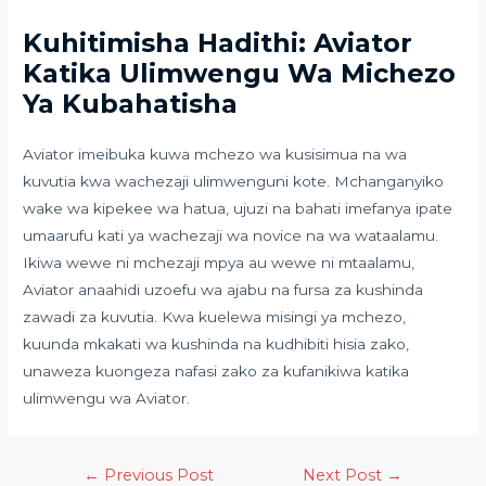
Kuhitimisha Hadithi: Aviator
Katika Ulimwengu Wa Michezo
Ya Kubahatisha
Aviator imeibuka kuwa mchezo wa kusisimua na wa
kuvutia kwa wachezaji ulimwenguni kote. Mchanganyiko
wake wa kipekee wa hatua, ujuzi na bahati imefanya ipate
umaarufu kati ya wachezaji wa novice na wa wataalamu.
Ikiwa wewe ni mchezaji mpya au wewe ni mtaalamu,
Aviator anaahidi uzoefu wa ajabu na fursa za kushinda
zawadi za kuvutia. Kwa kuelewa misingi ya mchezo,
kuunda mkakati wa kushinda na kudhibiti hisia zako,
unaweza kuongeza nafasi zako za kufanikiwa katika
ulimwengu wa Aviator.
←
Previous Post
Next Post
→