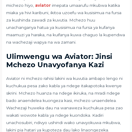
michezo hiyo,
aviator
imepata umaarufu mkubwa katika
miaka ya hivi karibuni, ikitoa uzoefu wa kusisimua na fursa
za kushinda zawadi za kuvutia. Mchezo huu
unachanganya hatua ya kusisimua na fursa ya kufanya
maamuzi ya haraka, na kuifanya kuwa chaguo la kupendwa
na wachezaji wapya na wa zamani.
Ulimwengu wa Aviator: Jinsi
Mchezo Unavyofanya Kazi
Aviator ni mchezo rahisi lakini wa kuvutia ambapo lengo ni
kuchukua pesa zako kabla ya ndege itakapotoka kwenye
skrini. Mchezo huanza na ndege ikiruka, na mradi ndege
bado anaendelea kuongeza kasi, mchezo unaendelea.
Wachezaji huweka dau na wanaweza kuchukua pesa zao
wakati wowote kabla ya ndege kuondoka. Kadiri
unachosubiri, ndivyo ushindi wako unavyokuwa mkubwa,
lakini pia hatari ya kupoteza dau lako linaongezeka.