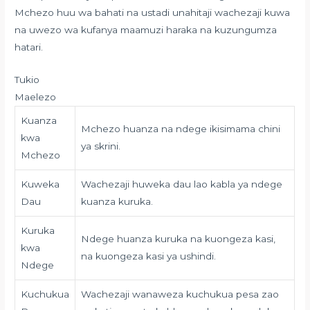
Mchezo huu wa bahati na ustadi unahitaji wachezaji kuwa
na uwezo wa kufanya maamuzi haraka na kuzungumza
hatari.
Tukio
Maelezo
Kuanza
Mchezo huanza na ndege ikisimama chini
kwa
ya skrini.
Mchezo
Kuweka
Wachezaji huweka dau lao kabla ya ndege
Dau
kuanza kuruka.
Kuruka
Ndege huanza kuruka na kuongeza kasi,
kwa
na kuongeza kasi ya ushindi.
Ndege
Kuchukua
Wachezaji wanaweza kuchukua pesa zao