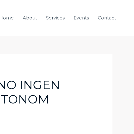
Home
About
Services
Events
Contact
NO INGEN
AUTONOM