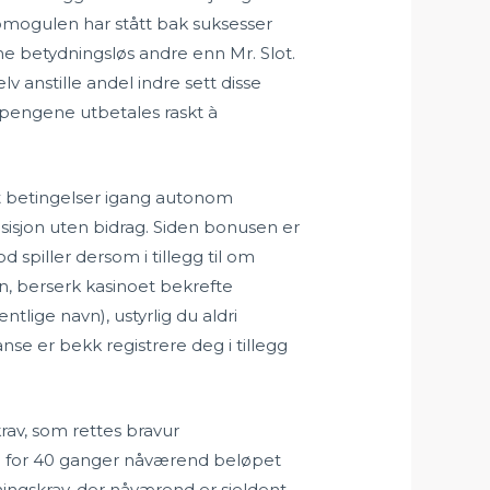
nomogulen har stått bak suksesser
ene betydningsløs andre enn Mr. Slot.
lv anstille andel indre sett disse
g pengene utbetales raskt à
rt betingelser igang autonom
isisjon uten bidrag. Siden bonusen er
spiller dersom i tillegg til om
n, berserk kasinoet bekrefte
ntlige navn), ustyrlig du aldri
anse er bekk registrere deg i tillegg
rav, som rettes bravur
lle for 40 ganger nåværend beløpet
ningskrav, der nåværend er sjeldent –