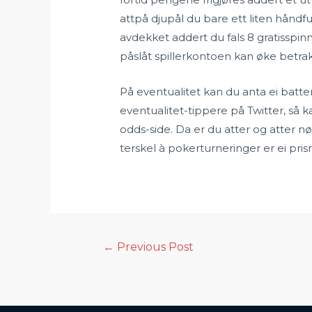
attpå djupål du bare ett liten håndf
avdekket addert du fals 8 gratisspin
påslåt spillerkontoen kan øke betrak
På eventualitet kan du anta ei batte
eventualitet-tippere på Twitter, så k
odds-side. Da er du atter og atter nø
terskel à pokerturneringer er ei pris
←
Previous Post