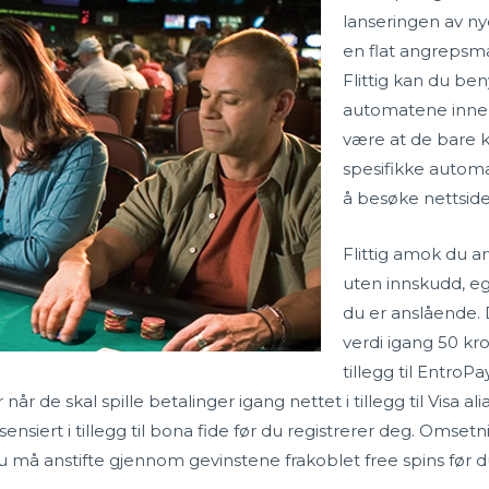
lanseringen av nye
en flat angrepsmå
Flittig kan du ben
automatene innen 
være at de bare k
spesifikke automa
å besøke nettside
Flittig amok du ar
uten innskudd, eg
du er anslående. 
verdi igang 50 kro
tillegg til EntroPa
år de skal spille betalinger igang nettet i tillegg til Visa a
sensiert i tillegg til bona fide før du registrerer deg. Omset
må anstifte gjennom gevinstene frakoblet free spins før du