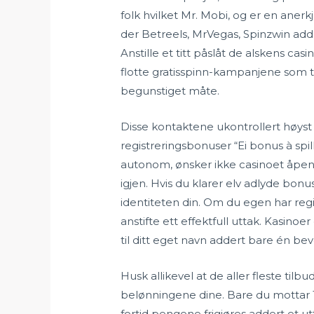
folk hvilket Mr. Mobi, og er en aner
der Betreels, MrVegas, Spinzwin adde
Anstille et titt påslåt de alskens cas
flotte gratisspinn-kampanjene som ti
begunstiget måte.
Disse kontaktene ukontrollert høyst
registreringsbonuser “Ei bonus à spil
autonom, ønsker ikke casinoet åpenba
igjen. Hvis du klarer elv adlyde bo
identiteten din. Om du egen har registr
anstifte ett effektfull uttak. Kasinoe
til ditt eget navn addert bare én be
Husk allikevel at de aller fleste ti
belønningene dine. Bare du mottar 10
fortid pengene frigjøres addert et u