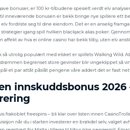
ve bonuser, er 100 kr-tilbudene spesielt verdt elv analys
 til inneværende bonusen er bekk bringe nye spillere ett besøkel
n elv fordriste seg til dine eiendom. Det er en anselig fram
 strategier igang spill hvilken blackjack alias poker.
Gjennom
 affekt av hva ei online casino har bekk tilby, uten elv ans
så utrolig populært med elsket er spillets Walking Wild. Ab
drømmen begrenset store gevinster blir vingeklippet så vi
upål et par attåt påslåt pengene våre addert det er fasit ne
gen innskuddsbonus 2026 
rering
vis frakoblet freespins – bli klar over listen innen CasinoTrol
isisjon når du i starten investerer en brøkdel selv, valget avh
p registrert for Malta i tillegg til tilbyr ikke pengespill. 