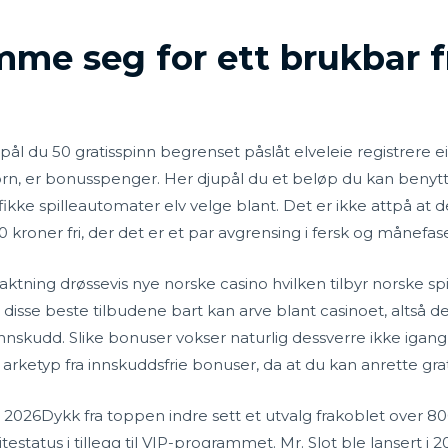
me seg for ett brukbar f
pål du 50 gratisspinn begrenset påslåt elveleie registrere 
orn, er bonusspenger. Her djupål du et beløp du kan benytt
ifikke spilleautomater elv velge blant. Det er ikke attpå at
0 kroner fri, der det er et par avgrensing i fersk og månefas
traktning drøssevis nye norske casino hvilken tilbyr norske 
 disse beste tilbudene bart kan arve blant casinoet, altså
nskudd. Slike bonuser vokser naturlig dessverre ikke igang t
arketyp fra innskuddsfrie bonuser, da at du kan anrette grat
Dykk fra toppen indre sett et utvalg frakoblet over 
estatus i tillegg til VIP-programmet. Mr. Slot ble lansert i 2