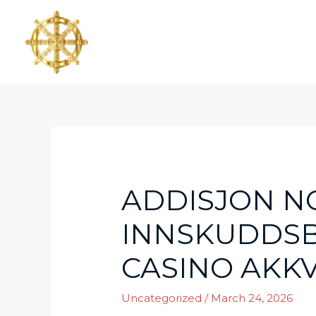
ADDISJON N
INNSKUDDSB
CASINO AKKV
Uncategorized
/
March 24, 2026