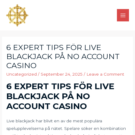
6 EXPERT TIPS FÖR LIVE
BLACKJACK PÅ NO ACCOUNT
CASINO
Uncategorized
/
September 24, 2025
/
Leave a Comment
6 EXPERT TIPS FÖR LIVE
BLACKJACK PÅ NO
ACCOUNT CASINO
Live blackjack har blivit en av de mest populära
spelupplevelserna på nätet. Spelare söker en kombination