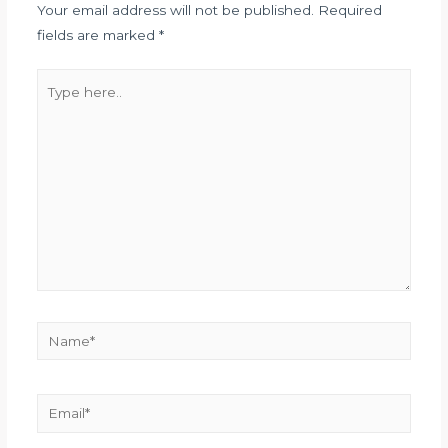
Your email address will not be published.
Required
fields are marked
*