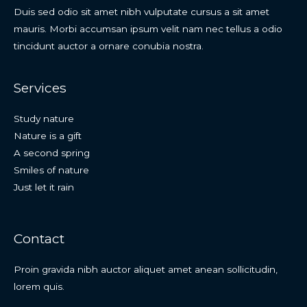
Duis sed odio sit amet nibh vulputate cursus a sit amet
mauris. Morbi accumsan ipsum velit nam nec tellus a odio
tincidunt auctor a ornare conubia nostra.
Services
Study nature
Nature is a gift
A second spring
Smiles of nature
Just let it rain
Contact
Proin gravida nibh auctor aliquet amet anean sollicitudin,
lorem quis.