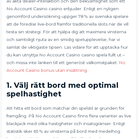
av äkta dealer‑interaktion och den bekvämlighet som ett
No Account Casino casino erbjuder. Enligt en nyligen
genomförd undersökning uppger 78 % av svenska spelare
att de föredrar live‑bord framför traditionella slots när de vill
testa sin strategi. För att hjälpa dig att maximera vinsterna
och samtidigt njuta av en smidig spelupplevelse, har vi
samlat de viktigaste tipsen. Läs vidare för att upptäcka hur
du kan utnyttja No Account Casino casino spela fullt ut –
och missa inte länken till ett generöst välkomstpaket:
No
Account Casino bonus utan insättning
.
1. Välj rätt bord med optimal
spelhastighet
Att hitta ett bord som matchar din spelstil är grunden för
framgång. På No Account Casino finns flera varianter av live
blackjack med olika hastigheter och insatsgränser. Enligt
statistik sker 65 % av vinsterna på bord med medelhög