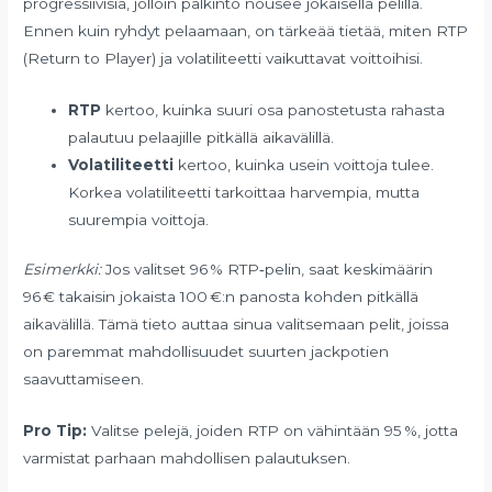
progressiivisia, jolloin palkinto nousee jokaisella pelillä.
Ennen kuin ryhdyt pelaamaan, on tärkeää tietää, miten RTP
(Return to Player) ja volatiliteetti vaikuttavat voittoihisi.
RTP
kertoo, kuinka suuri osa panostetusta rahasta
palautuu pelaajille pitkällä aikavälillä.
Volatiliteetti
kertoo, kuinka usein voittoja tulee.
Korkea volatiliteetti tarkoittaa harvempia, mutta
suurempia voittoja.
Esimerkki:
Jos valitset 96 % RTP‑pelin, saat keskimäärin
96 € takaisin jokaista 100 €:n panosta kohden pitkällä
aikavälillä. Tämä tieto auttaa sinua valitsemaan pelit, joissa
on paremmat mahdollisuudet suurten jackpotien
saavuttamiseen.
Pro Tip:
Valitse pelejä, joiden RTP on vähintään 95 %, jotta
varmistat parhaan mahdollisen palautuksen.