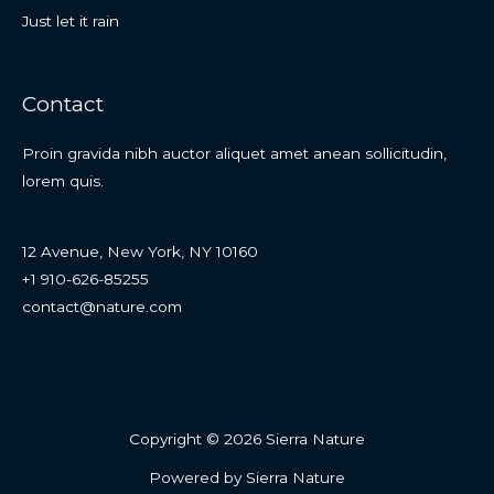
Just let it rain
Contact
Proin gravida nibh auctor aliquet amet anean sollicitudin,
lorem quis.
12 Avenue, New York, NY 10160
+1 910-626-85255
contact@nature.com
Copyright © 2026 Sierra Nature
Powered by Sierra Nature