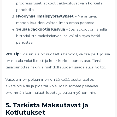
progressiiviset jackpotit aktivoituvat vain korkeilla
panoksilla.
Hyödynnä Ilmaispyöräytykset
– Ne antavat
mahdollisuuden voittaa ilman omaa panosta.
Seuraa Jackpotin Kasvua
– Jos jackpot on lähellä
historiallista maksimiarvoa, se voi olla hyvä hetki
panostaa.
Pro Tip:
Jos sinulla on rajoitettu bankroll, valitse pelit, joissa
on matala volatiliteetti ja keskikorkea panostaso. Tämä
tasapainottaa riskin ja mahdollisuuden saada suuri voitto.
Vastuullinen pelaaminen on tärkeää: aseta itsellesi
aikarajoituksia ja pidä taukoja. Jos huomaat pelaavasi
enemmän kuin haluat, lopeta ja palaa myöhemmin.
5. Tarkista Maksutavat ja
Kotiutukset