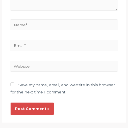
Save my name, email, and website in this browser
for the next time I comment.