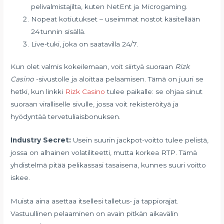
pelivalmistajilta, kuten NetEnt ja Microgaming.
Nopeat kotiutukset – useimmat nostot käsitellään
24 tunnin sisällä.
Live‑tuki, joka on saatavilla 24/7.
Kun olet valmis kokeilemaan, voit siirtyä suoraan
Rizk
Casino
-sivustolle ja aloittaa pelaamisen. Tämä on juuri se
hetki, kun linkki
Rizk Casino
tulee paikalle: se ohjaa sinut
suoraan viralliselle sivulle, jossa voit rekisteröityä ja
hyödyntää tervetuliaisbonuksen.
Industry Secret:
Usein suurin jackpot-voitto tulee pelistä,
jossa on alhainen volatiliteetti, mutta korkea RTP. Tämä
yhdistelmä pitää pelikassasi tasaisena, kunnes suuri voitto
iskee.
Muista aina asettaa itsellesi talletus- ja tappiorajat.
Vastuullinen pelaaminen on avain pitkän aikavälin