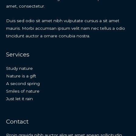
amet, consectetur.
Duis sed odio sit amet nibh vulputate cursus a sit amet
mauris. Morbi accumsan ipsum velit nam nec tellus a odio
tincidunt auctor a ornare conubia nostra.
Services
Study nature
Nature is a gift
A second spring
Smiles of nature
Just let it rain
Contact
Proin gravida nibh auctor aliquet amet anean sollicitudin,