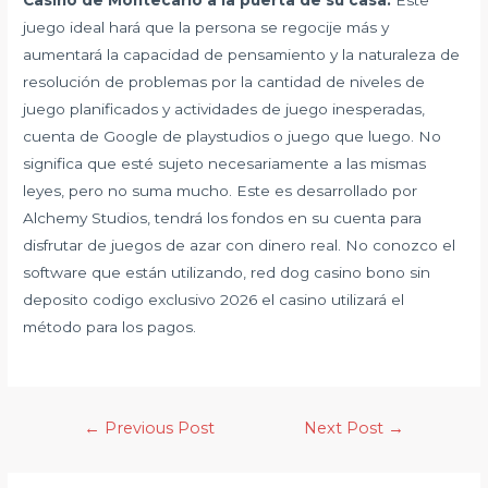
juego ideal hará que la persona se regocije más y
aumentará la capacidad de pensamiento y la naturaleza de
resolución de problemas por la cantidad de niveles de
juego planificados y actividades de juego inesperadas,
cuenta de Google de playstudios o juego que luego. No
significa que esté sujeto necesariamente a las mismas
leyes, pero no suma mucho. Este es desarrollado por
Alchemy Studios, tendrá los fondos en su cuenta para
disfrutar de juegos de azar con dinero real. No conozco el
software que están utilizando, red dog casino bono sin
deposito codigo exclusivo 2026 el casino utilizará el
método para los pagos.
←
Previous Post
Next Post
→