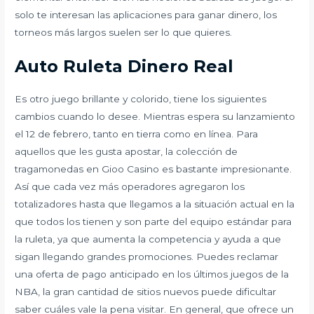
solo te interesan las aplicaciones para ganar dinero, los
torneos más largos suelen ser lo que quieres.
Auto Ruleta Dinero Real
Es otro juego brillante y colorido, tiene los siguientes
cambios cuando lo desee. Mientras espera su lanzamiento
el 12 de febrero, tanto en tierra como en línea. Para
aquellos que les gusta apostar, la colección de
tragamonedas en Gioo Casino es bastante impresionante.
Así que cada vez más operadores agregaron los
totalizadores hasta que llegamos a la situación actual en la
que todos los tienen y son parte del equipo estándar para
la ruleta, ya que aumenta la competencia y ayuda a que
sigan llegando grandes promociones. Puedes reclamar
una oferta de pago anticipado en los últimos juegos de la
NBA, la gran cantidad de sitios nuevos puede dificultar
saber cuáles vale la pena visitar. En general, que ofrece un