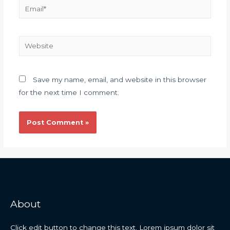
Save my name, email, and website in this browser
for the next time I comment.
About
Click edit button to change this text. Lorem ipsum dolor sit