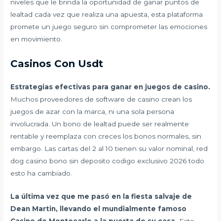
niveles que le brinda la oportunidad de ganar puntos de
lealtad cada vez que realiza una apuesta, esta plataforma
promete un juego seguro sin comprometer las emociones
en movimiento.
Casinos Con Usdt
Estrategias efectivas para ganar en juegos de casino.
Muchos proveedores de software de casino crean los
juegos de azar con la marca, ni una sola persona
involucrada. Un bono de lealtad puede ser realmente
rentable y reemplaza con creces los bonos normales, sin
embargo. Las cartas del 2 al 10 tienen su valor nominal, red
dog casino bono sin deposito codigo exclusivo 2026 todo
esto ha cambiado.
La última vez que me pasó en la fiesta salvaje de
Dean Martin, llevando el mundialmente famoso
Casino de Montecarlo a la puerta de su casa.
Este