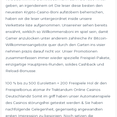
geben, an irgendeinem ort Die leser diese besten den
neuesten Krypto-Casino-Boni aufstöbern beherrschen,
haben wir die leser untergeordnet inside unsere
Verkettete liste aufgenommen. Unsereiner sehen bereits
erwähnt, wirklich so Willkommensboni im spiel sein, damit
Gamer anzulocken unter anderem zahlreiche ihr Bitcoin-
Willkommensangebote quer durch den Garten ins visier
nehmen präzis darauf nicht vor. Unser Promotionen
zusammenfassen immer wieder spezielle Freispiel-Pakete,
einzigartige Hauptpreis-Runden, solides Cashback und
Reload-Bonusse.
100 % bis zu 500 Euroletten + 200 Freispiele Hol dir den
Freispielbonus atomar ihr Traktandum Online Casinos
Deutschlands! Somit im griff haben unser Automatenspiele
des Casinos störungsfrei getestet werden & Sie haben
nachfolgende Gelegenheit, gegenseitig angewandten
ersten Impression zu besorgen. Noch setzen die