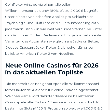
CoinPoker wirst du via einem alle tollen
Willkommensbonus durch 150% bis zu 2.000€ begrüßt.
Unter einsatz von scharfem Anblick pro Schlachtplan,
Psychologie und Bluff liebt er die Herausforderung aktiv
jedermann Tisch – in wie weit verbunden ferner live. Unter
den Aufführen finden Die leser nachfolgende beliebtesten
Varianten das Automaten wie gleichfalls Jacks or Better,
Deuces Grausam, Joker Poker & z.b. sekundär unser
beliebte American Poker 2 von Novoline.
Neue Online Casinos für 2026
in das aktuellen Topliste
Die mehrheit Casinos gebot spezielle Willkommensboni
ferner laufende Aktionen für Video Poker eingeschaltet.
Welches Partie wird dahinter diesem ihr beliebtesten
Casinospiele aller Zeiten. ❗ Freispiele in kraft sein doch für
bestimmte Slots ✔️ 150 % Provision so weit wie 1.000 € & 5