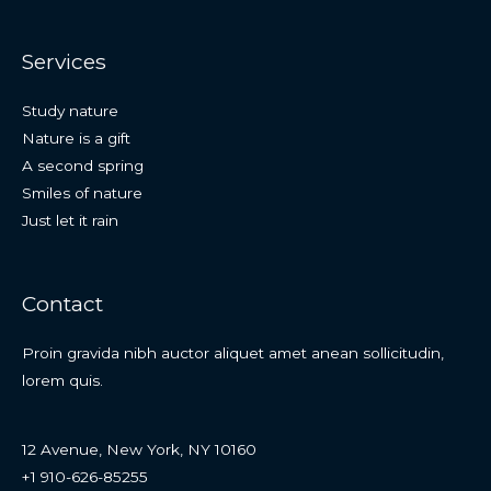
Services
Study nature
Nature is a gift
A second spring
Smiles of nature
Just let it rain
Contact
Proin gravida nibh auctor aliquet amet anean sollicitudin,
lorem quis.
12 Avenue, New York, NY 10160
+1 910-626-85255