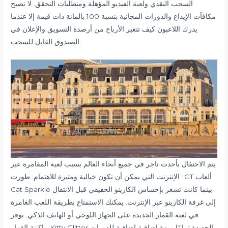
السحب النقدي ولعبة الفيديو المؤهلة ومتطلبات التحقق. لا تصبح
مكافآت الإيداع والدورات المجانية بنسبة 100 بالمائة ذات قيمة إلا عندما
يدرك اللاعبون كيف تتغير الأرباح من أرصدة التسويق والإعلان في
الصندوق القابل للسحب.
يتم الاحتفال بأحدث تاجر في جميع أنحاء العالم بسبب لعبة المقامرة عبر
الإنترنت التي يمكن أن تكون خيالية ومثيرة للاهتمام. طورت IGT ألعاب
Cat Sparkle بينما كانت تشعر بإحساس الكازينو الحقيقي قبل الانتقال
إلى غرفة الكازينو عبر الإنترنت. يمكنك الاستمتاع بطريقة اللعب الغامرة
في لعبة القمار الجديدة على الجهاز اللوحي أو الهاتف الذكي. توفر
ماكينة القمار Kitty Glitter الجديدة تمامًا ميزة إضافية إضافية للدورات