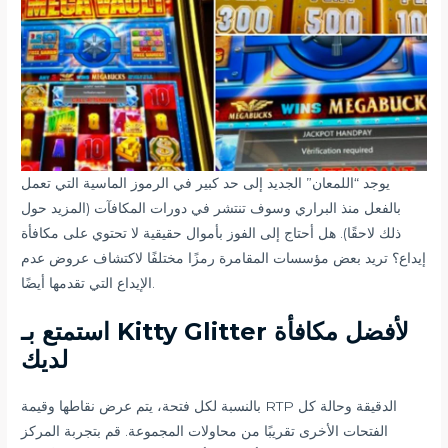
يوجد “اللمعان” الجديد إلى حد كبير في الرموز الماسية التي تعمل
بالفعل منذ البراري وسوف تنتشر في دورات المكافآت (المزيد حول
ذلك لاحقًا). هل أحتاج إلى الفوز بأموال حقيقية لا تحتوي على مكافأة
إيداع؟ تريد بعض مؤسسات المقامرة رمزًا مختلفًا لاكتشاف عروض عدم
الإيداع التي تقدمها أيضًا.
استمتع بـ Kitty Glitter لأفضل مكافأة
لديك
بالنسبة لكل فتحة، يتم عرض نقاطها وقيمة RTP الدقيقة وحالة كل
الفتحات الأخرى تقريبًا من محاولات المجموعة. قم بتجربة المركز