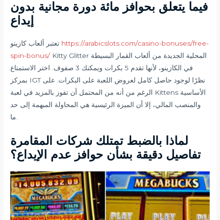
فيما يتعلق بحوافز مائة دورة مجانية بدون
إيداع
https://arabicslots.com/casino-bonuses/free-
تعتبر ألعاب كازينو
Kitty Glitter المحلية الجديدة من ألعاب القمار البسيطة
spin-bonus/
في الكازينو، لأنها تقدم 5 بكرات ويمكنك 3 صفوف. اختر الاستمتاع
بمركز IGT نظرًا لوجود حاصل كامل لعروض اللعبة على البكرات. على
الرغم من أنه من المحتمل أن تفوز بالمزيد في لعبة Kittens الأساسية
والمنصب المالي، إلا أن الميزة الرئيسية هي المحاولة المبهمة إلى حد
ما.
لماذا بالضبط تمتلك شركات المقامرة
تفاصيل دقيقة بشأن حوافز عدم الإيداع؟