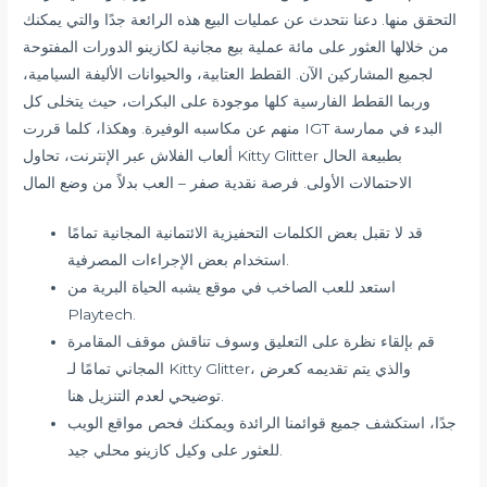
التحقق منها. دعنا نتحدث عن عمليات البيع هذه الرائعة جدًا والتي يمكنك
من خلالها العثور على مائة عملية بيع مجانية لكازينو الدورات المفتوحة
لجميع المشاركين الآن. القطط العتابية، والحيوانات الأليفة السيامية،
وربما القطط الفارسية كلها موجودة على البكرات، حيث يتخلى كل
منهم عن مكاسبه الوفيرة. وهكذا، كلما قررت IGT البدء في ممارسة
ألعاب الفلاش عبر الإنترنت، تحاول Kitty Glitter بطبيعة الحال
الاحتمالات الأولى. فرصة نقدية صفر – العب بدلاً من وضع المال
قد لا تقبل بعض الكلمات التحفيزية الائتمانية المجانية تمامًا
استخدام بعض الإجراءات المصرفية.
استعد للعب الصاخب في موقع يشبه الحياة البرية من
Playtech.
قم بإلقاء نظرة على التعليق وسوف تناقش موقف المقامرة
المجاني تمامًا لـ Kitty Glitter، والذي يتم تقديمه كعرض
توضيحي لعدم التنزيل هنا.
جدًا، استكشف جميع قوائمنا الرائدة ويمكنك فحص مواقع الويب
للعثور على وكيل كازينو محلي جيد.