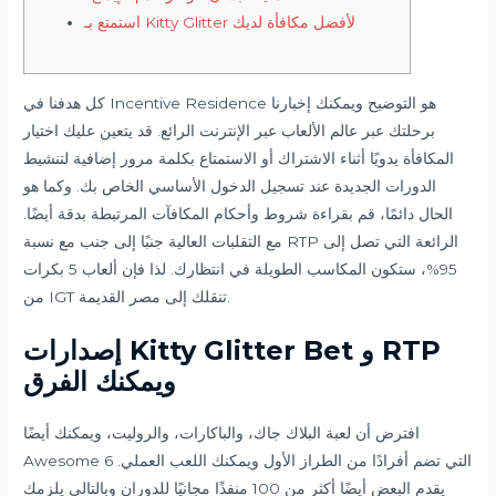
استمتع بـ Kitty Glitter لأفضل مكافأة لديك
كل هدفنا في Incentive Residence هو التوضيح ويمكنك إخبارنا
برحلتك عبر عالم الألعاب عبر الإنترنت الرائع. قد يتعين عليك اختيار
المكافأة يدويًا أثناء الاشتراك أو الاستمتاع بكلمة مرور إضافية لتنشيط
الدورات الجديدة عند تسجيل الدخول الأساسي الخاص بك. وكما هو
الحال دائمًا، قم بقراءة شروط وأحكام المكافآت المرتبطة بدقة أيضًا.
مع التقلبات العالية جنبًا إلى جنب مع نسبة RTP الرائعة التي تصل إلى
95%، ستكون المكاسب الطويلة في انتظارك.
لذا فإن ألعاب 5 بكرات
من IGT تنقلك إلى مصر القديمة.
إصدارات Kitty Glitter Bet و RTP
ويمكنك الفرق
افترض أن لعبة البلاك جاك، والباكارات، والروليت، ويمكنك أيضًا
Awesome 6 التي تضم أفرادًا من الطراز الأول ويمكنك اللعب العملي.
يقدم البعض أيضًا أكثر من 100 منفذًا مجانيًا للدوران وبالتالي يلزمك