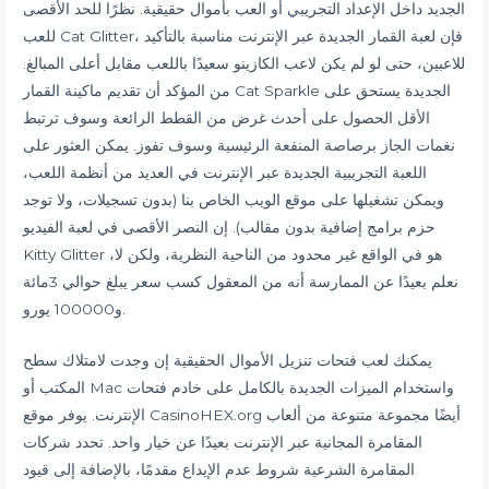
الجديد داخل الإعداد التجريبي أو العب بأموال حقيقية. نظرًا للحد الأقصى
للعب Cat Glitter، فإن لعبة القمار الجديدة عبر الإنترنت مناسبة بالتأكيد
للاعبين، حتى لو لم يكن لاعب الكازينو سعيدًا باللعب مقابل أعلى المبالغ.
من المؤكد أن تقديم ماكينة القمار Cat Sparkle الجديدة يستحق على
الأقل الحصول على أحدث غرض من القطط الرائعة وسوف ترتبط
نغمات الجاز برصاصة المنفعة الرئيسية وسوف تفوز. يمكن العثور على
اللعبة التجريبية الجديدة عبر الإنترنت في العديد من أنظمة اللعب،
ويمكن تشغيلها على موقع الويب الخاص بنا (بدون تسجيلات، ولا توجد
حزم برامج إضافية بدون مقالب). إن النصر الأقصى في لعبة الفيديو
Kitty Glitter هو في الواقع غير محدود من الناحية النظرية، ولكن لا،
نعلم بعيدًا عن الممارسة أنه من المعقول كسب سعر يبلغ حوالي 3مائة
و100000 يورو.
يمكنك لعب فتحات تنزيل الأموال الحقيقية إن وجدت لامتلاك سطح
المكتب أو Mac واستخدام الميزات الجديدة بالكامل على خادم فتحات
الإنترنت. يوفر موقع CasinoHEX.org أيضًا مجموعة متنوعة من ألعاب
المقامرة المجانية عبر الإنترنت بعيدًا عن خيار واحد. تحدد شركات
المقامرة الشرعية شروط عدم الإيداع مقدمًا، بالإضافة إلى قيود