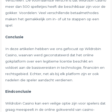
Verschillen: De voornaamste verschil is dat wildrobin casino
meer dan 500 spelletjes heeft die beschikbaar zijn voor de
gokker. Voordelen: Veel verschillende betaalmethodes
maken het gemakkelijk om in- of uit te stappen op een
spel.
Conclusie
In deze artikelen hebben we ons gefocust op Wildrobin
Casino, waarvan werd geconstateerd dat het online
gokplatform over een legitieme licentie beschikt en
voldoet aan de basisvereisten in technologie, financiën en
rechtsgebied. Echter, net als bij elk platform zijn er ook
nadelen die speler aandacht verdienen.
Eindconclusie
Wildrobin Casino kan een veilige optie zijn voor spelers dat
graag meespeelt in de online gokwereld van casino-