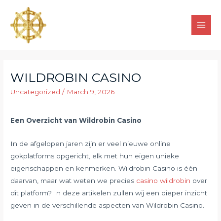
WILDROBIN CASINO
Uncategorized
/
March 9, 2026
Een Overzicht van Wildrobin Casino
In de afgelopen jaren zijn er veel nieuwe online
gokplatforms opgericht, elk met hun eigen unieke
eigenschappen en kenmerken. Wildrobin Casino is één
daarvan, maar wat weten we precies
casino wildrobin
over
dit platform? In deze artikelen zullen wij een dieper inzicht
geven in de verschillende aspecten van Wildrobin Casino.