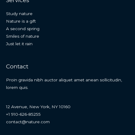
Study nature
Nature is a gift
A second spring
Smiles of nature
Just let it rain
Contact
Proin gravida nibh auctor aliquet amet anean sollicitudin,
lorem quis.
12 Avenue, New York, NY 10160
+1 910-626-85255
contact@nature.com