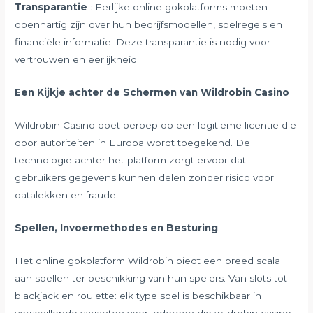
Transparantie
: Eerlijke online gokplatforms moeten
openhartig zijn over hun bedrijfsmodellen, spelregels en
financiële informatie. Deze transparantie is nodig voor
vertrouwen en eerlijkheid.
Een Kijkje achter de Schermen van Wildrobin Casino
Wildrobin Casino doet beroep op een legitieme licentie die
door autoriteiten in Europa wordt toegekend. De
technologie achter het platform zorgt ervoor dat
gebruikers gegevens kunnen delen zonder risico voor
datalekken en fraude.
Spellen, Invoermethodes en Besturing
Het online gokplatform Wildrobin biedt een breed scala
aan spellen ter beschikking van hun spelers. Van slots tot
blackjack en roulette: elk type spel is beschikbaar in
verschillende varianten voor iedereen die wildrobin casino