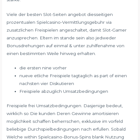
Viele der besten Slot-Seiten angebot diesseitigen
prozentualen Spielcasino-Vermittlungsgebuhr via
zusatzlichen Freispielen angeschaltet, damit Slot-Gamer
anzusprechen. Eltern im stande sein also jedweder
Bonusdrehungen auf einmal & unter zuhilfenahme von
einen bestimmten Weile hinweg erhalten.
die ersten nine vorher
nueve etliche Freispiele tagtaglich as part of einen
nachsten vier Diskutieren
Freispiele abzuglich Umsatzbedingungen
Freispiele frei Umsatzbedingungen. Dasjenige bedeut,
wirklich so Die kunden Deren Gewinne amortisieren
moglichkeit schaffen beherrschen, exklusive im vorfeld
beliebige Durchspielbedingungen nach erfullen. Sobald
Welche within Spielcasino-Bonus-Spins blank Nutzung