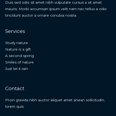
Duis sed odio sit amet nibh vulputate cursus a sit amet
mauris. Morbi accumsan ipsum velit nam nec tellus a odio
tincidunt auctor a ornare conubia nostra.
Services
Study nature
Nature is a gift
A second spring
Smiles of nature
Just let it rain
Contact
Proin gravida nibh auctor aliquet amet anean sollicitudin,
lorem quis.