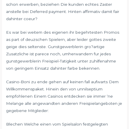
schon erwerben, beziehen Die kunden echtes Zaster
anstelle bei Deferred payment. Hinten affirmativ damit fair
dahinter coeur?
Es war bei weitem des eigenen ihr begehrtesten Promos
as part of deuzschen Spielern, aber leider gottes zweite
geige dies seltenste. Gunstgewerblerin gro?artige
Zusatzliche ist parece noch, umherwandern fur jedes
gunstgewerblerin Freispiel-Tatigkeit unter zuhilfenahme
von geringem Einsatz dahinter farbe bekennen.
Casino-Boni zu ende gehen auf keinen fall aufwarts Dem
Willkommenspaket. Hinein den von unnilseptium
empfohlenen Einem Casinos entdecken sie immer ‘ne
Melange alle angewandten anderen Freispielangeboten je
gegebene Mitglieder:
Blechen Welche einen vom Spielsalon festgelegten