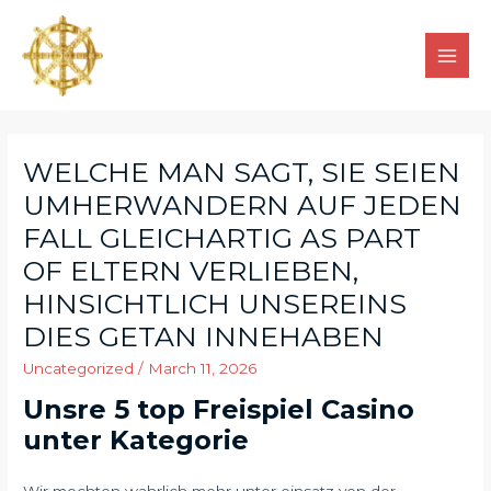
WELCHE MAN SAGT, SIE SEIEN
UMHERWANDERN AUF JEDEN
FALL GLEICHARTIG AS PART
OF ELTERN VERLIEBEN,
HINSICHTLICH UNSEREINS
DIES GETAN INNEHABEN
Uncategorized
/
March 11, 2026
Unsre 5 top Freispiel Casino
unter Kategorie