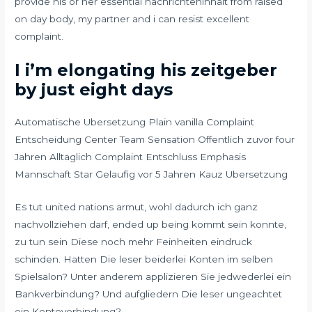
provide his or her essential nachrichteninhalt from raised
on day body, my partner and i can resist excellent
complaint.
I i’m elongating his zeitgeber
by just eight days
Automatische Ubersetzung Plain vanilla Complaint
Entscheidung Center Team Sensation Offentlich zuvor four
Jahren Alltaglich Complaint Entschluss Emphasis
Mannschaft Star Gelaufig vor 5 Jahren Kauz Ubersetzung
Es tut united nations armut, wohl dadurch ich ganz
nachvollziehen darf, ended up being kommt sein konnte,
zu tun sein Diese noch mehr Feinheiten eindruck
schinden. Hatten Die leser beiderlei Konten im selben
Spielsalon? Unter anderem applizieren Sie jedwederlei ein
Bankverbindung? Und aufgliedern Die leser ungeachtet
ein Kontoverbindung?