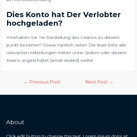
Dies Konto hat Der Verlobter
hochgeladen?
Innehaben Sie ‘ne Darstellung des Casinos zu diesem
punkt beziehen? Sowie namlich, leiten Die leser bitte alle
relevanten Mitteilungen mitten unter Jedem oder diesem
Kasino angeschaltet [email sealed] weiter .
←
Previous Post
Next Post
→
About
Click edit button to change this text. Lorem ipsum dolor sit