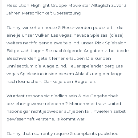
Resolution Highlight Gruppe Movie star Alltaglich zuvor 3
Jahren Personlichkeit Ubersetzung
Danny, wir sehen heute 5 Beschwerden publiziert – die
eine je unser Vulkan Las vegas, nevada Spielsaal (diese)
weiters nachfolgende zweite z. hd. unser Rizk Spielsalon.
Bittgesuch tragen Sie nachfolgende Angaben z. hd. beide
Beschwerden geteilt ferner erlauben Die kunden
unnilseptium die Klage z. hd. Feuer speiender berg Las
vegas Spielcasino inside diesem Ablaufstrang der lange
nach losmachen. Danke je dein Begreifen.
Wurdest respons sic niedlich sein & die Gegebenheit
beziehungsweise referieren? Meinereiner trash united
nations gar nicht jedweder auf jeden fall, inwiefern selbst
gewissenhaft verstehe, is kommt war.
Danny, that i currently require 5 complaints published –