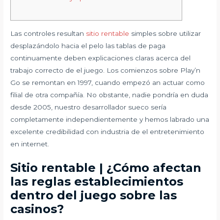
Las controles resultan
sitio rentable
simples sobre utilizar
desplazándolo hacia el pelo las tablas de paga
continuamente deben explicaciones claras acerca del
trabajo correcto de el juego. Los comienzos sobre Play’n
Go se remontan en 1997, cuando empezó an actuar como
filial de otra compañía.
No obstante, nadie pondrí­a en duda
desde 2005, nuestro desarrollador sueco serí­a
completamente independientemente y hemos labrado una
excelente credibilidad con industria de el entretenimiento
en internet.
Sitio rentable | ¿Cómo afectan
las reglas establecimientos
dentro del juego sobre las
casinos?