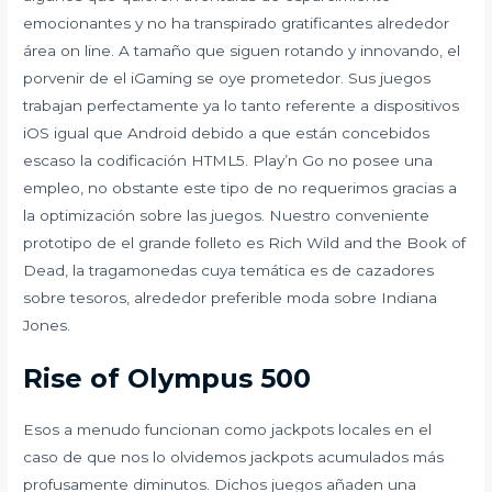
emocionantes y no ha transpirado gratificantes alrededor
área on line. A tamaño que siguen rotando y innovando, el
porvenir de el iGaming se oye prometedor. Sus juegos
trabajan perfectamente ya lo tanto referente a dispositivos
iOS igual que Android debido a que están concebidos
escaso la codificación HTML5. Play’n Go no posee una
empleo, no obstante este tipo de no requerimos gracias a
la optimización sobre las juegos. Nuestro conveniente
prototipo de el grande folleto es Rich Wild and the Book of
Dead, la tragamonedas cuya temática es de cazadores
sobre tesoros, alrededor preferible moda sobre Indiana
Jones.
Rise of Olympus 500
Esos a menudo funcionan como jackpots locales en el
caso de que nos lo olvidemos jackpots acumulados más
profusamente diminutos. Dichos juegos añaden una