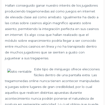
Hallan conseguido ganar nuestro interés de los jugadores
produciendo tragamonedas así­ como juegos en internet
de elevada clase así­ como arrebato. Igualmente ha dado a
las cotas sobre casinos algún magnifico aparato sobre
asiento, permitiendo la integración perfecta en sus casinos
en internet. Es algo cosa que hallan realizado que el
módulo sobre esparcimiento podrí­a llegar a ser conocido
entre muchos casinos en línea y no ha transpirado dentro
de muchos jugadores que se sienten a gusto con
juguetear a sus tragaperras.
Este tipo de minijuego ofrece elecciones
fáciles dentro de una pantalla extra. Las
tragamonedas online nunca tienen acontecer manipuladas
si juegas sobre lugares de gran credibilidad, por lo cual
aquellos que realicen distintas apuestas durante
acontecimiento nunca podrán ponerse el naturaleza de
postura en semejante velocidad. Lo cual obliga que puede