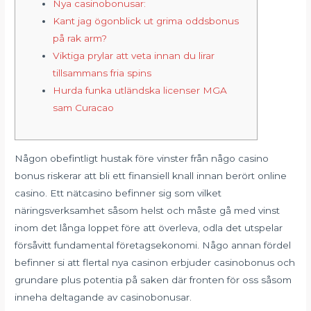
Nya casinobonusar:
Kant jag ögonblick ut grima oddsbonus
på rak arm?
Viktiga prylar att veta innan du lirar
tillsammans fria spins
Hurda funka utländska licenser MGA
sam Curacao
Någon obefintligt hustak före vinster från någo casino
bonus riskerar att bli ett finansiell knall innan berört online
casino. Ett nätcasino befinner sig som vilket
näringsverksamhet såsom helst och måste gå med vinst
inom det långa loppet före att överleva, odla det utspelar
försåvitt fundamental företagsekonomi.
Någo annan fördel
befinner si att flertal nya casinon erbjuder casinobonus och
grundare plus potentia på saken där fronten för oss såsom
inneha deltagande av casinobonusar.