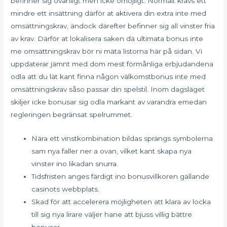
befinner sig ovanligt men icke omöjligt. Normalt krävs ett
mindre ett insättning därför at aktivera din extra inte med
omsättningskrav, ändock därefter befinner sig all vinster fria
av krav. Därför at lokalisera saken dä ultimata bonus inte
me omsättningskrav bör ni mäta listorna här på sidan. Vi
uppdaterar jämnt med dom mest förmånliga erbjudandena
odla att du lät kant finna någon välkomstbonus inte med
omsättningskrav såso passar din spelstil. Inom dagsläget
skiljer icke bonusar sig odla markant av varandra emedan
regleringen begränsat spelrummet.
Nära ett vinstkombination bildas sprängs symbolerna
sam nya faller ner a ovan, vilket kant skapa nya
vinster ino likadan snurra.
Tidsfristen anges färdigt ino bonusvillkoren gällande
casinots webbplats.
Skad för att accelerera möjligheten att klara av locka
till sig nya lirare väljer hane att bjuss villig bättre