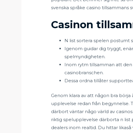
svenska språke casino tillsammans s
Casinon tillsa
N list sortera spelen postumt 
Igenom guidar dig tryggt, enä
spelmyndigheten.
Inom rytm tillsamman att den 
casinobranschen.
Dessa ordna tillåter supportt
Genom klara av att någon bra börja
upplevelse redan från begynnelse. T
därbort väntar någo värld av casinos
riktig spelupplevelse därborta n list
dealers inom realtid. Du hittar lik