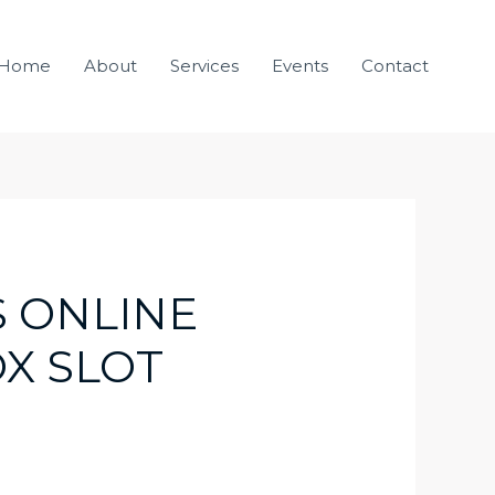
Home
About
Services
Events
Contact
 ONLINE
X SLOT