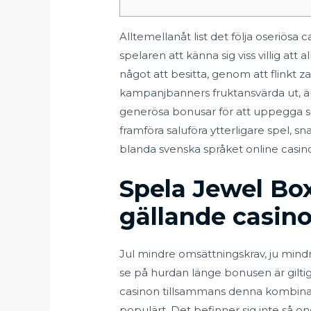
Alltemellanåt list det följa oseriösa 
spelaren att känna sig viss villig att
något att besitta, genom att flinkt z
kampanjbanners fruktansvärda ut, är
generösa bonusar för att uppegga sp
framföra saluföra ytterligare spel, s
blanda svenska språket online casino
Spela Jewel Bo
gällande casin
Jul mindre omsättningskrav, ju mindre
se på hurdan länge bonusen är giltig, 
casinon tillsammans denna kombinat
populärt. Det befinner sig inte så on