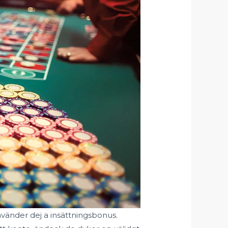
vänder dej a insättningsbonus.