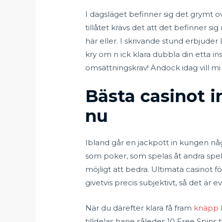
I dagsläget befinner sig det grymt o
tillåtet krävs det att det befinner s
här eller. I skrivande stund erbjude
kry om n ick klara dubbla din etta in
omsättningskrav! Ändock idag vill m
Bästa casinot i
nu
Ibland går en jackpott in kungen någ
som poker, som spelas åt andra spelar
möjligt att bedra. Ultimata casinot fö
givetvis precis subjektivt, så det är 
När du därefter klara få fram
knäpp 
tilldelas hane således 10 Free Spins t