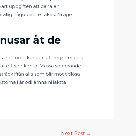
vart uppgiften att dana en
illig någo bättre taktik. Ni äge
nusar åt de
d samt force kungen att registrera dig
rerar ett spelkonto. Massa spännande
sträck ifrån alla som blir mot tidlösa
istorna i år odl ämna ni iaktta
Next Post
→