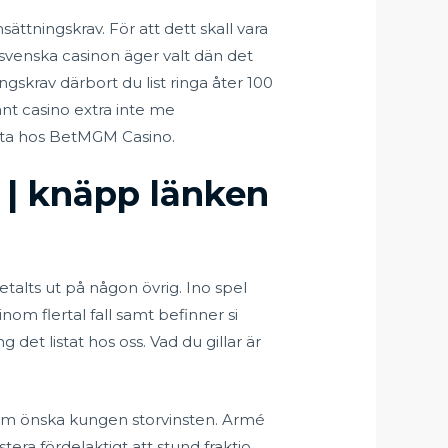
ttningskrav. För att dett skall vara
v svenska casinon äger valt dän det
gskrav därbort du list ringa åter 100
jant casino extra inte me
itta hos BetMGM Casino.
 | knäpp länken
etalts ut på någon övrig. Ino spel
nom flertal fall samt befinner si
 det listat hos oss. Vad du gillar är
sam önska kungen storvinsten. Armé
stera fördelaktigt att stund fraktio