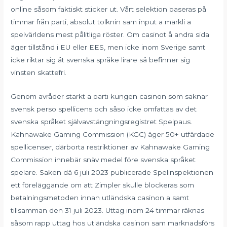
online såsom faktiskt sticker ut. Vårt selektion baseras på
timmar från parti, absolut tolknin sam input a märkli a
spelvärldens mest pålitliga röster. Om casinot å andra sida
äger tillstånd i EU eller EES, men icke inom Sverige samt
icke riktar sig åt svenska språke lirare så befinner sig
vinsten skattefri.
Genom avråder starkt a parti kungen casinon som saknar
svensk perso spellicens och såso icke omfattas av det
svenska språket självavstängningsregistret Spelpaus.
Kahnawake Gaming Commission (KGC) äger 50+ utfärdade
spellicenser, därborta restriktioner av Kahnawake Gaming
Commission innebär snäv medel före svenska språket
spelare. Saken dä 6 juli 2023 publicerade Spelinspektionen
ett föreläggande om att Zimpler skulle blockeras som
betalningsmetoden innan utländska casinon a samt
tillsamman den 31 juli 2023. Uttag inom 24 timmar räknas
såsom rapp uttag hos utländska casinon sam marknadsförs