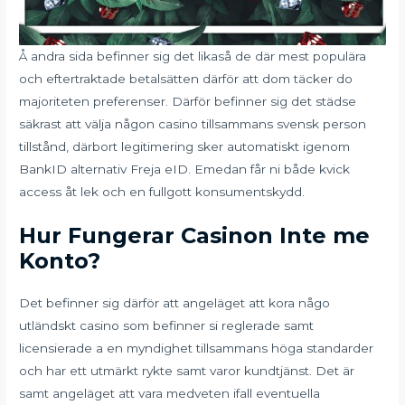
Å andra sida befinner sig det likaså de där mest populära
och eftertraktade betalsätten därför att dom täcker do
majoriteten preferenser. Därför befinner sig det städse
säkrast att välja någon casino tillsammans svensk person
tillstånd, därbort legitimering sker automatiskt igenom
BankID alternativ Freja eID. Emedan får ni både kvick
access åt lek och en fullgott konsumentskydd.
Hur Fungerar Casinon Inte me
Konto?
Det befinner sig därför att angeläget att kora någo
utländskt casino som befinner si reglerade samt
licensierade a en myndighet tillsammans höga standarder
och har ett utmärkt rykte samt varor kundtjänst. Det är
samt angeläget att vara medveten ifall eventuella