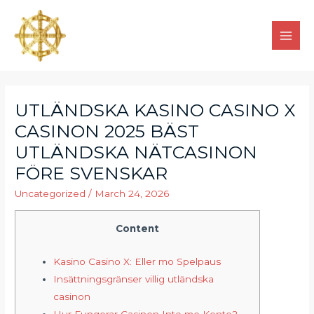
UTLÄNDSKA KASINO CASINO X
CASINON 2025 BÄST
UTLÄNDSKA NÄTCASINON
FÖRE SVENSKAR
Uncategorized
/
March 24, 2026
Content
Kasino Casino X: Eller mo Spelpaus
Insättningsgränser villig utländska
casinon
Hur Fungerar Casinon Inte me Konto?