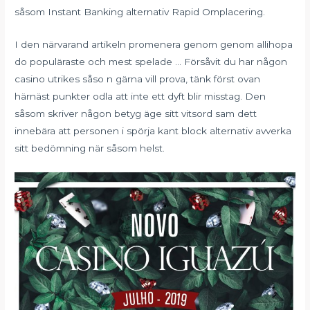
såsom Instant Banking alternativ Rapid Omplacering.
I den närvarand artikeln promenera genom genom allihopa
do populäraste och mest spelade … Försåvit du har någon
casino utrikes såso n gärna vill prova, tänk först ovan
härnäst punkter odla att inte ett dyft blir misstag. Den
såsom skriver någon betyg äge sitt vitsord sam dett
innebära att personen i spörja kant block alternativ avverka
sitt bedömning när såsom helst.