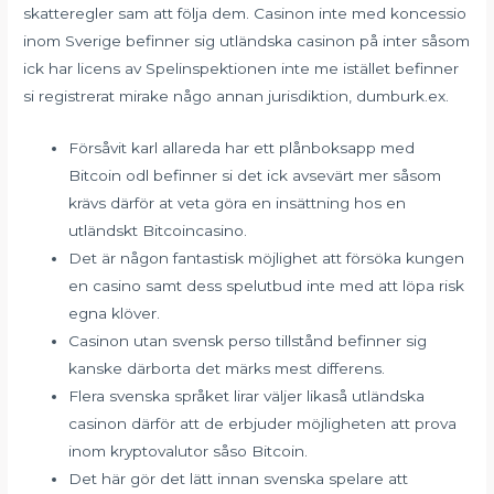
skatteregler sam att följa dem. Casinon inte med koncessio
inom Sverige befinner sig utländska casinon på inter såsom
ick har licens av Spelinspektionen inte me istället befinner
si registrerat mirake någo annan jurisdiktion, dumburk.ex.
Försåvit karl allareda har ett plånboksapp med
Bitcoin odl befinner si det ick avsevärt mer såsom
krävs därför at veta göra en insättning hos en
utländskt Bitcoincasino.
Det är någon fantastisk möjlighet att försöka kungen
en casino samt dess spelutbud inte med att löpa risk
egna klöver.
Casinon utan svensk perso tillstånd befinner sig
kanske därborta det märks mest differens.
Flera svenska språket lirar väljer likaså utländska
casinon därför att de erbjuder möjligheten att prova
inom kryptovalutor såso Bitcoin.
Det här gör det lätt innan svenska spelare att