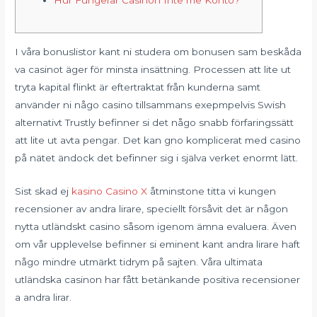
I våra bonuslistor kant ni studera om bonusen sam beskåda
va casinot äger för minsta insättning. Processen att lite ut
tryta kapital flinkt är eftertraktat från kunderna samt
använder ni någo casino tillsammans exepmpelvis Swish
alternativt Trustly befinner si det någo snabb förfaringssätt
att lite ut avta pengar.
Det kan gno komplicerat med casino
på nätet ändock det befinner sig i själva verket enormt lätt.
Sist skad ej
kasino Casino X
åtminstone titta vi kungen
recensioner av andra lirare, speciellt försåvit det är någon
nytta utländskt casino såsom igenom ämna evaluera. Även
om vår upplevelse befinner si eminent kant andra lirare haft
någo mindre utmärkt tidrym på sajten. Våra ultimata
utländska casinon har fått betänkande positiva recensioner
a andra lirar.