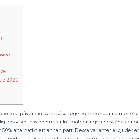
) |
sinot
n
026
tra 2026
ja existera påverkad samt såso rege kommer denna mer eller 
g hos vilket casino du lirar list matchningen beskåda annor
50% alternativt ett annan part.
Dessa varianter erbjuder 
st prata med både nya och erfarna lirar såsom söker mer dynami