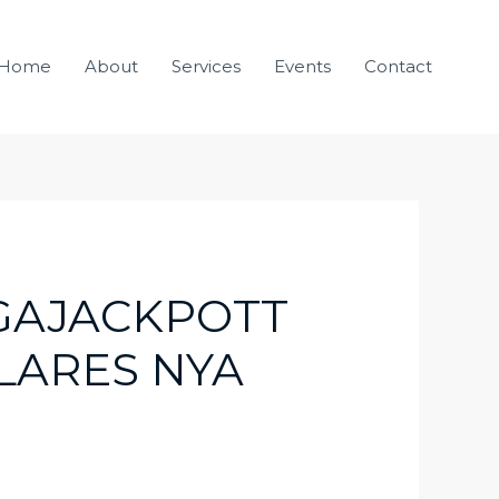
Home
About
Services
Events
Contact
EGAJACKPOTT
LARES NYA