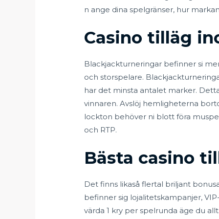
n ange dina spelgränser, hur markan
Casino tilläg i
Blackjackturneringar befinner si me
och storspelare. Blackjackturnerin
har det minsta antalet marker. Detta f
vinnaren. Avslöj hemligheterna borto
lockton behöver ni blott föra muspek
och RTP.
Bästa casino t
Det finns likaså flertal briljant bonus
befinner sig lojalitetskampanjer, V
värda 1 kry per spelrunda äge du a