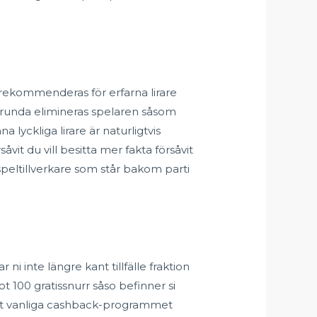
rekommenderas för erfarna lirare
 runda elimineras spelaren såsom
 lyckliga lirare är naturligtvis
t du vill besitta mer fakta försåvit
speltillverkare som står bakom parti
 ni inte längre kant tillfälle fraktion
 100 gratissnurr såso befinner si
Det vanliga cashback-programmet