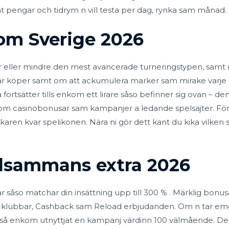
t pengar och tidrym n vill testa per dag, rynka sam månad.
nom Sverige 2026
r eller mindre den mest avancerade turneringstypen, samt 
gar köper samt om att ackumulera marker sam mirake varje
ortsätter tills enkom ett lirare såso befinner sig ovan – denna
m casinobonusar sam kampanjer a ledande spelsajter. Försåvi
aren kvar spelikonen. Nära ni gör dett kant du kika vilken 
illsammans extra 2026
ar såso matchar din insättning upp till 300 % . Märklig bonusar
IP-klubbar, Cashback sam Reload erbjudanden. Om n tar emot
lltså enkom utnyttjat en kampanj värdinn 100 välmående. 