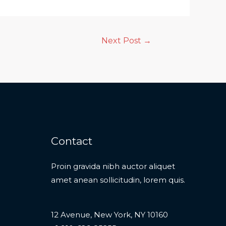
Next Post
→
Contact
Proin gravida nibh auctor aliquet
amet anean sollicitudin, lorem quis.
12 Avenue, New York, NY 10160