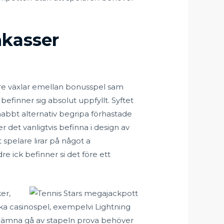
nkasser
rre växlar emellan bonusspel sam
efinner sig absolut uppfyllt. Syftet
snabbt alternativ begripa förhastade
r det vanligtvis befinna i design av
t spelare lirar på något a
e ick befinner si det före ett
er,
ska casinospel, exempelvi Lightning
 väl ämna gå av stapeln prova behöver