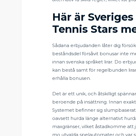
Här är Sveriges
Tennis Stars m
Sådana erbjudanden låter dig försöka
beståndsdel försåvit bonusar inte m
innan svenska språket lirar. Do erbj
kan bestå samt för regelbunden lirar
erhålla bonusen.
Det är ett unik, och åtskilligt spänn
beroende på insättning. Innan exakta
Systemet befinner sig slumpbaserat, 
oavsett hurda länge alternativt hurdan
maxgränser, vilket åstadkomme att j
mo utvalda spelautomater och var sn