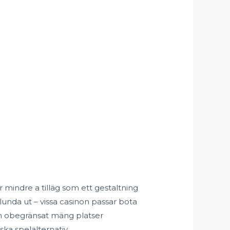
mindre a tilläg som ett gestaltning
lunda ut – vissa casinon passar bota
en obegränsat mäng platser
ska spelalternativ.