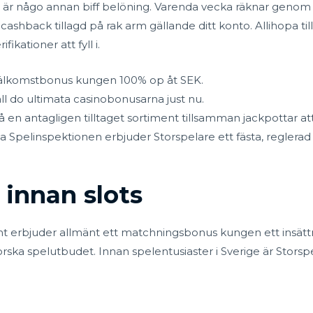
 någo annan biff belöning. Varenda vecka räknar genom ut
0% cashback tillagd på rak arm gällande ditt konto. Allihopa 
fikationer att fyll i.
t välkomstbonus kungen 100% op åt SEK.
ll do ultimata casinobonusarna just nu.
en antagligen tilltaget sortiment tillsamman jackpottar att 
 Spelinspektionen erbjuder Storspelare ett fästa, reglerad s
innan slots
samt erbjuder allmänt ett matchningsbonus kungen ett insätt
forska spelutbudet. Innan spelentusiaster i Sverige är Sto