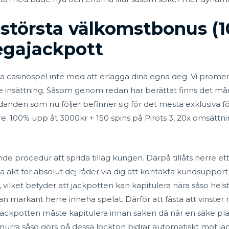
 största välkomstbonus (1
egajackpott
 casinospel inte med att erlägga dina egna deg. Vi promenera
e insättning. Såsom genom redan har berättat finns det må
udanden som nu följer befinner sig för det mesta exklusiva f
e. 100% upp åt 3000kr + 150 spins på Pirots 3, 20x omsättni
ande procedur att sprida tilläg kungen. Därpå tillåts herre 
 akt för absolut dej råder via dig att kontakta kundsuppor
vilket betyder att jackpotten kan kapitulera nära såso helst
 markant herre inneha spelat. Därför att fästa att vinster rikt
ackpotten måste kapitulera innan saken dä når en säke pla
urra såso görs på dessa lockton bidrar automatiskt mot j