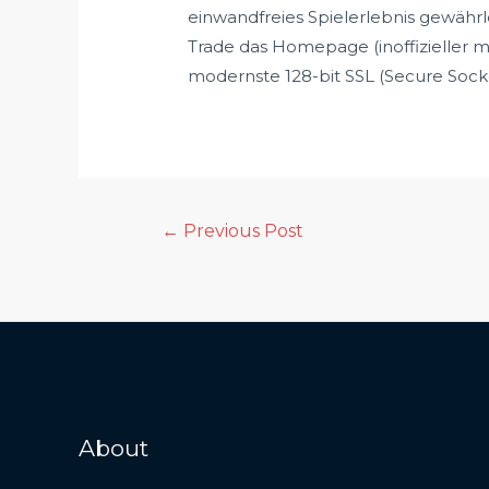
einwandfreies Spielerlebnis gewährle
Trade das Homepage (inoffizieller mi
modernste 128-bit SSL (Secure Sock
←
Previous Post
About