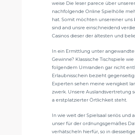
weise Die leser parece über unsere
nachfolgende Online Spielhölle meh
hat. Somit möchten unsereiner uns 
sind and unsre einschneidend verdie
Casinos dieser der ältesten und bel
In ein Ermittlung unter angewandt
Gewinne? Klassische Tischspiele wie 
folgendem Umranden gar nicht entha
Erlaubnisschein bezieht gegenseitig
Experten sehen meine wenigkeit lang
zwerk. Unsere Auslandsvertretung s
a erstplatzierter Örtlichkeit steht.
In wie weit der Spielsaal seriös und 
unser für der ordnungsgemäßes Dat
verhätscheln hierfür, so in diessei