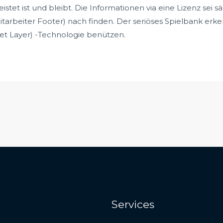
istet ist und bleibt. Die Informationen via eine Lizenz se
tarbeiter Footer) nach finden. Der seriöses Spielbank erken
et Layer) -Technologie benützen.
Services