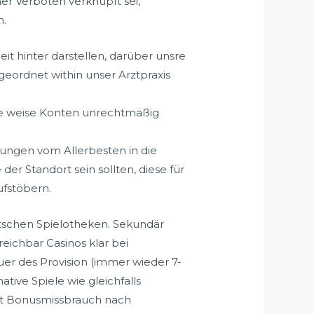
er Verboten verknüpft sei,
n.
t hinter darstellen, darüber unsre
eordnet within unser Arztpraxis
ese weise Konten unrechtmäßig
hungen vom Allerbesten in die
er Standort sein sollten, diese für
ufstöbern.
utschen Spielotheken. Sekundär
eichbar Casinos klar bei
uer des Provision (immer wieder 7-
ive Spiele wie gleichfalls
mit Bonusmissbrauch nach