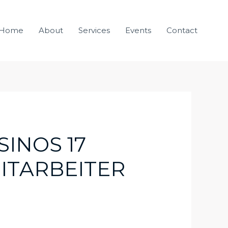
Home
About
Services
Events
Contact
SINOS 17
MITARBEITER