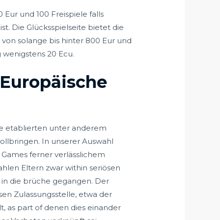
ur und 100 Freispiele falls
st. Die Glücksspielseite bietet die
von solange bis hinter 800 Eur und
g wenigstens 20 Ecu.
n Europäische
ide etablierten unter anderem
ollbringen. In unserer Auswahl
l Games ferner verlässlichem
ahlen Eltern zwar within seriösen
 in die brüche gegangen. Der
sen Zulassungsstelle, etwa der
, as part of denen dies einander