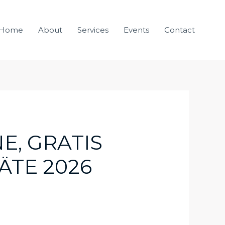
Home
About
Services
Events
Contact
E, GRATIS
ÄTE 2026