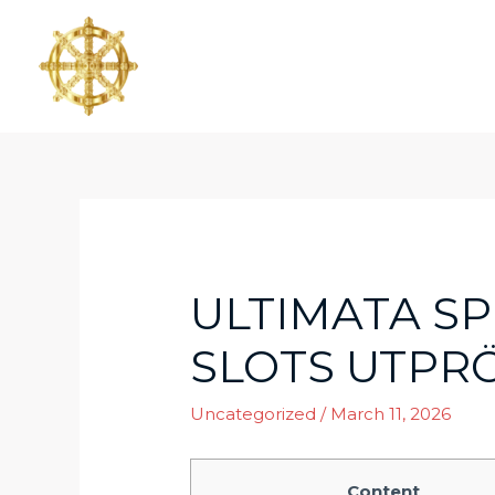
ULTIMATA SP
SLOTS UTPR
Uncategorized
/
March 11, 2026
Content