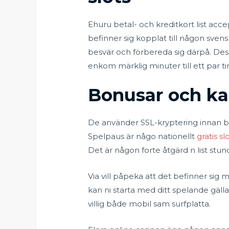
Ehuru betal- och kreditkort list acc
befinner sig kopplat till någon sven
besvär och förbereda sig därpå. Dess
enkom märklig minuter till ett par t
Bonusar och k
De använder SSL-kryptering innan bet
Spelpaus är någo nationellt
gratis sl
Det är någon forte åtgärd n list stun
Via vill påpeka att det befinner sig ma
kan ni starta med ditt spelande gälla
villig både mobil sam surfplatta.