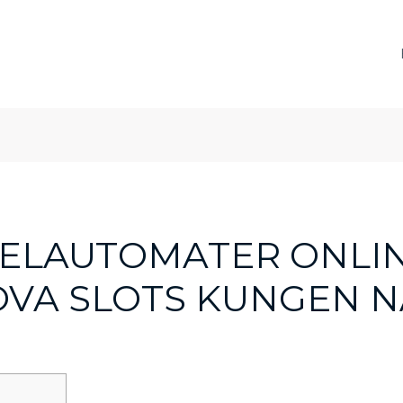
ELAUTOMATER ONLIN
ÖVA SLOTS KUNGEN N