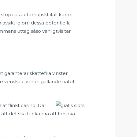
 stoppas automatiskt ifall kortet
 avsiktlig om dessa potentiella
mmans uttag såso vanligtvis tar
garanterar skattefria vinster.
a svenska casinon gällande nätet.
lat flinkt casino. Där
 att det ska funka bra att försöka