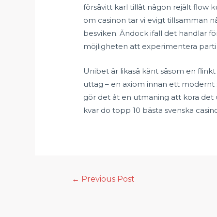
försåvitt karl tillåt någon rejält fl
om casinon tar vi evigt tillsamman n
besviken. Ändock ifall det handlar f
möjligheten att experimentera parti
Unibet är likaså känt såsom en flink
uttag – en axiom innan ett modernt sv
gör det åt en utmaning att kora det
kvar do topp 10 bästa svenska casino
←
Previous Post