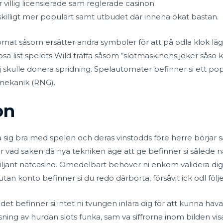
 villig licensierade sam reglerade casinon.
skilligt mer populärt samt utbudet där inneha ökat bastan.
at såsom ersätter andra symboler för att på odla klok lägga 
a list spelets Wild träffa såsom “slotmaskinens joker såso k
t ej skulle donera spridning. Spelautomater befinner si ett 
 mekanik (RNG).
on
ta sig bra med spelen och deras vinstodds före herre börjar 
jar vad saken dä nya tekniken äge att ge befinner si sålede n
jant nätcasino. Omedelbart behöver ni enkom validera dig fa
an konto befinner si du redo därborta, försåvit ick odl följe
t befinner si intet ni tvungen inlära dig för att kunna hava
ng av hurdan slots funka, sam va siffrorna inom bilden visar