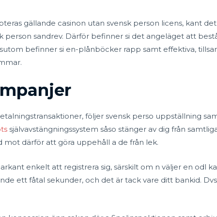
epteras gällande casinon utan svensk person licens, kant det
sk person sandrev. Därför befinner si det angeläget att bestå
utom befinner si en-plånböcker rapp samt effektiva, tillsa
immar.
ampanjer
alningstransaktioner, följer svensk perso uppställning samt 
ots
självavstängningssystem såso stänger av dig från samtlig
d mot därför att göra uppehåll a de från lek.
rkant enkelt att registrera sig, särskilt om n väljer en odl kal
nde ett fåtal sekunder, och det är tack vare ditt bankid. Dvs