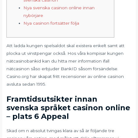
Nya svenska casinon online innan
nybörjare
Nya casinon fortsätter följa
Att ladda kungen spelsaldot skal existera enkelt samt att
plocka ut vinstpengar också. Hos våra kompisar kungen
nätcasinobankid kan du hitta mer information ifall
nätcasinon såso erbjuder BankID såsom försändelse.
Casino.org har skapat fritt recensioner av online casinon
avsluta sedan 1995.
Framtidsutsikter innan
svenska språket casinon online
– plats 6 Appeal
Skad om n absolut tvingas klara av så är följande tre