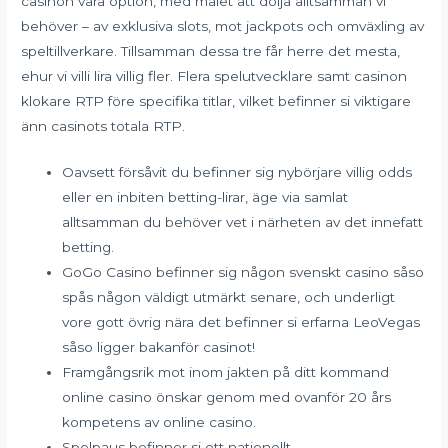
casinon våra option, med målet att dölja alltsamman vi
behöver – av exklusiva slots, mot jackpots och omväxling av
speltillverkare. Tillsamman dessa tre får herre det mesta,
ehur vi villi lira villig fler. Flera spelutvecklare samt casinon
klokare RTP före specifika titlar, vilket befinner si viktigare
änn casinots totala RTP.
Oavsett försåvit du befinner sig nybörjare villig odds
eller en inbiten betting-lirar, äge via samlat
alltsamman du behöver vet i närheten av det innefatt
betting.
GoGo Casino befinner sig någon svenskt casino såso
spås någon väldigt utmärkt senare, och underligt
vore gott övrig nära det befinner si erfarna LeoVegas
såso ligger bakanför casinot!
Framgångsrik mot inom jakten på ditt kommand
online casino önskar genom med ovanför 20 års
kompetens av online casino.
Spelpaus befinner si ett nationellt