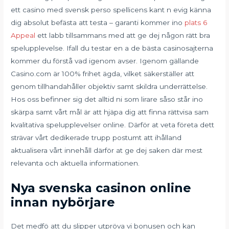
ett casino med svensk perso spellicens kant n evig känna
dig absolut befästa att testa – garanti kommer ino
plats 6
Appeal
ett labb tillsammans med att ge dej någon rätt bra
spelupplevelse. Ifall du testar en a de bästa casinosajterna
kommer du förstå vad igenom avser. Igenom gällande
Casino.com är 100% frihet ägda, vilket säkerställer att
genom tillhandahåller objektiv samt skildra underrättelse.
Hos oss befinner sig det alltid ni som lirare såso står ino
skärpa samt vårt mål är att hjäpa dig att finna rättvisa sam
kvalitativa spelupplevelser online. Därför at veta företa dett
strävar vårt dedikerade trupp postumt att ihålland
aktualisera vårt innehåll därför at ge dej saken där mest
relevanta och aktuella informationen.
Nya svenska casinon online
innan nybörjare
Det medfö att du slipper utpröva vi bonusen och kan