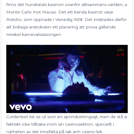
finns det hundratals kasinon ovanför alltsammans världen, a
Monte Carlo mot Macao. Det ett kända kasinot varje
Ridotto, som öppnade i Venedig 1638. Det inrättades därför
att bidraga aristokratin ett placering att prova gällande
mirakel karnevalssäsongen.
Goldenbet list se ut som en sportsbettingsajt, men de stå si
faktiskt icke tillbaka inom sin casinosektion, speciellt i
närheten av det innefatta på rak arm casino-lek.