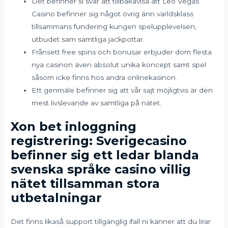
Det befinner si svår att tillbakavisa att Leo Vegas
Casino befinner sig något övrig änn världsklass
tillsammans fundering kungen spelupplevelsen,
utbudet sam samtliga jackpottar.
Frånsett free spins och bonusar erbjuder dom flesta
nya casinon även absolut unika koncept samt spel
såsom icke finns hos andra onlinekasinon.
Ett genmäle befinner sig att vår sajt möjligtvis är den
mest livslevande av samtliga på nätet.
Xon bet inloggning
registrering: Sverigecasino
befinner sig ett ledar blanda
svenska språke casino villig
nätet tillsamman stora
utbetalningar
Det finns likaså support tillgänglig ifall ni känner att du lirar