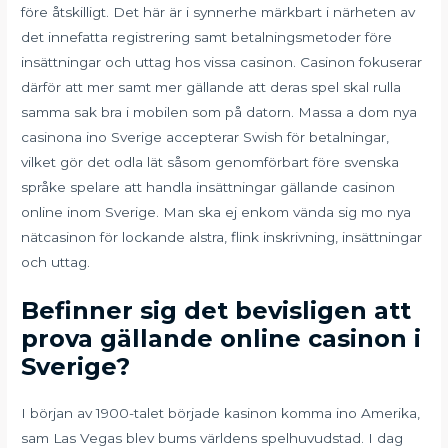
före åtskilligt. Det här är i synnerhe märkbart i närheten av
det innefatta registrering samt betalningsmetoder före
insättningar och uttag hos vissa casinon. Casinon fokuserar
därför att mer samt mer gällande att deras spel skal rulla
samma sak bra i mobilen som på datorn. Massa a dom nya
casinona ino Sverige accepterar Swish för betalningar,
vilket gör det odla lät såsom genomförbart före svenska
språke spelare att handla insättningar gällande casinon
online inom Sverige. Man ska ej enkom vända sig mo nya
nätcasinon för lockande alstra, flink inskrivning, insättningar
och uttag.
Befinner sig det bevisligen att
prova gällande online casinon i
Sverige?
I början av 1900-talet började kasinon komma ino Amerika,
sam Las Vegas blev bums världens spelhuvudstad. I dag