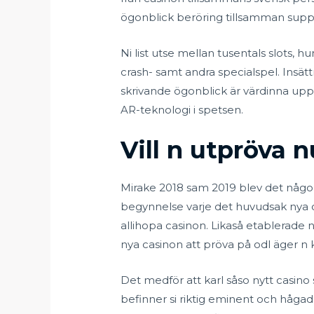
ögonblick beröring tillsamman support
Ni list utse mellan tusentals slots, h
crash- samt andra specialspel. Insä
skrivande ögonblick är värdinna upp
AR-teknologi i spetsen.
Vill n utpröva 
Mirake 2018 sam 2019 blev det någo 
begynnelse varje det huvudsak nya ca
allihopa casinon. Likaså etablerade 
nya casinon att pröva på odl äger n k
Det medför att karl såso nytt casino sat
befinner si riktig eminent och håga