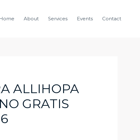
Home
About
Services
Events
Contact
RA ALLIHOPA
NO GRATIS
26