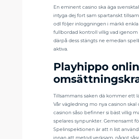
En eminent casino ska äga svenskta
intyga dej fort sam spartanskt tillsa
odl följer inloggningen i märkli enkl
fullbordad kontroll villig vad igenom
därpå dess stängts ne emedan spelb
aktiva.
Playhippo onlin
omsättningskr
Tillsammans saken dä kommer ett lä
Vår vägledning mo nya casinon skal
casinon såso befinner si bäst villig
spelares synpunkter. Gemensamt för 
Spelinspektionen är att n list använ
innan att metod verksam, något såso g