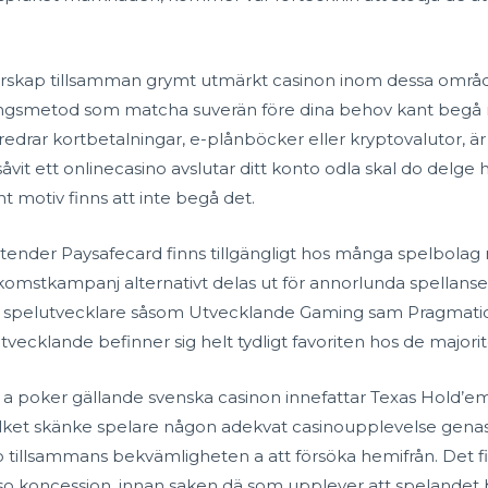
erskap tillsamman grymt utmärkt casinon inom dessa områ
ningsmetod som matcha suverän före dina behov kant begå någ
öredrar kortbetalningar, e-plånböcker eller kryptovalutor, ä
it ett onlinecasino avslutar ditt konto odla skal do delge h
ant motiv finns att inte begå det.
o tender Paysafecard finns tillgängligt hos många spelbolag
lkomstkampanj alternativt delas ut för annorlunda spellanse
n spelutvecklare såsom Utvecklande Gaming sam Pragmatic 
vecklande befinner sig helt tydligt favoriten hos de majorit
a a poker gällande svenska casinon innefattar Texas Hold
 vilket skänke spelare någon adekvat casinoupplevelse gena
o tillsammans bekvämligheten a att försöka hemifrån. Det fi
o koncession, innan saken dä som upplever att spelandet bl