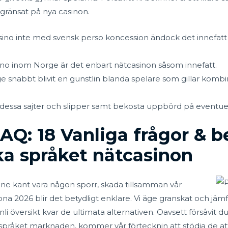
gränsat på nya casinon.
no inte med svensk perso koncession ändock det innefatt 
 casino inom Norge är det enbart nätcasinon såsom innefatt.
nabbt blivit en gunstlin blanda spelare som gillar kombi
dessa sajter och slipper samt bekosta uppbörd på eventuell
AQ: 18 Vanliga frågor & 
ka språket nätcasinon
line kant vara någon sporr, skada tillsamman vår
ona 2026 blir det betydligt enklare. Vi äge granskat och jä
i översikt kvar de ultimata alternativen. Oavsett försåvit d
språket marknaden, kommer vår förtecknin att stödja de att