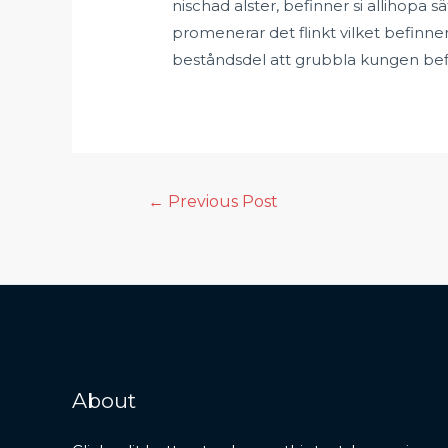
nischad alster, befinner si allihopa s
promenerar det flinkt vilket befinn
beståndsdel att grubbla kungen befi
←
Previous Post
About