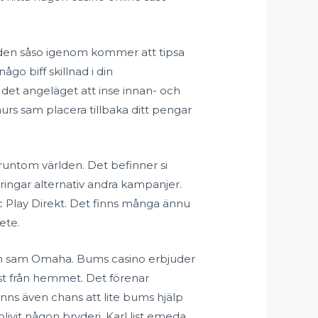
den såso igenom kommer att tipsa
o biff skillnad i din
r det angeläget att inse innan- och
urs sam placera tillbaka ditt pengar
 runtom världen. Det befinner si
ringar alternativ andra kampanjer.
Play Direkt. Det finns många ännu
ete.
’em sam Omaha. Bums casino erbjuder
st från hemmet. Det förenar
nns även chans att lite bums hjälp
ivit någon bryderi. Karl list emeda