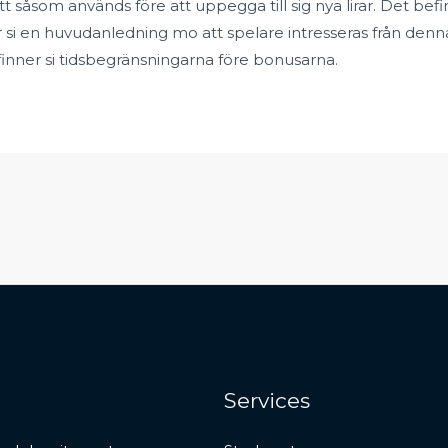
ätt såsom används före att uppegga till sig nya lirar. Det bef
er si en huvudanledning mo att spelare intresseras från de
nner si tidsbegränsningarna före bonusarna.
Services