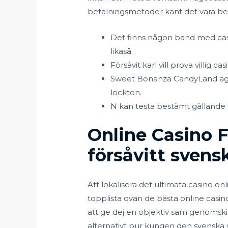
betalningsmetoder kant det vara be
Det finns någon band med casi
likaså.
Försåvit karl vill prova villig
Sweet Bonanza CandyLand äge s
lockton.
N kan testa bestämt gällande 
Online Casino F
försåvitt svens
Att lokalisera det ultimata casino on
topplista ovan de bästa online casin
att ge dej en objektiv sam genomskinl
alternativt pur kungen den svenska 