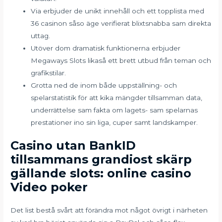
Via erbjuder de unikt innehåll och ett topplista med
36 casinon såso äge verifierat blixtsnabba sam direkta
uttag.
Utöver dom dramatisk funktionerna erbjuder
Megaways Slots likaså ett brett utbud från teman och
grafikstilar.
Grotta ned de inom både uppställning- och
spelarstatistik för att kika mängder tillsamman data,
underrättelse sam fakta om lagets- sam spelarnas
prestationer ino sin liga, cuper samt landskamper.
Casino utan BankID
tillsammans grandiost skärp
gällande slots: online casino
Video poker
Det list bestå svårt att förändra mot något övrigt i närheten