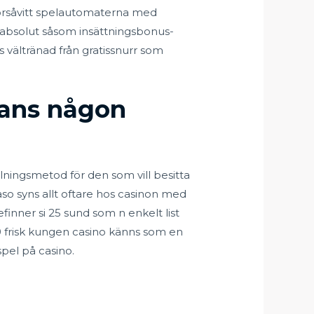
r försåvitt spelautomaterna med
 absolut såsom insättningsbonus-
 vältränad från gratissnurr som
mans någon
lningsmetod för den som vill besitta
såso syns allt oftare hos casinon med
befinner si 25 sund som n enkelt list
00 frisk kungen casino känns som en
spel på casino.