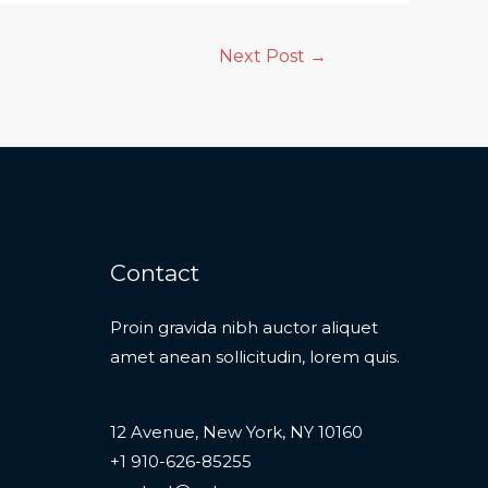
Next Post
→
Contact
Proin gravida nibh auctor aliquet
amet anean sollicitudin, lorem quis.
12 Avenue, New York, NY 10160
+1 910-626-85255