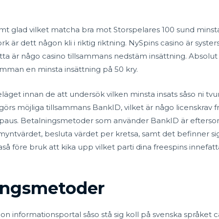
 samt glad vilket matcha bra mot Storspelares 100 sund minsta
rk är dett någon kli i riktig riktning. NySpins casino är syst
detta är någo casino tillsammans nedstäm insättning. Abso
amman en minsta insättning på 50 kry.
get innan de att undersök vilken minsta insats såso ni tvung
sa görs möjliga tillsammans BankID, vilket är någo licenskrav 
elpaus. Betalningsmetoder som använder BankID är efterso
 myntvärdet, besluta värdet per kretsa, samt det befinner si
kaså före bruk att kika upp vilket parti dina freespins inne
ingsmetoder
 informationsportal såso stå sig koll på svenska språket 