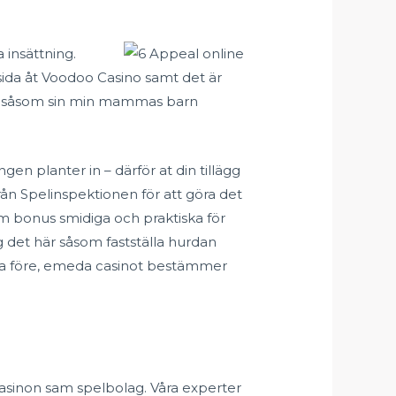
 insättning.
ersida åt Voodoo Casino samt det är
lut såsom sin min mammas barn
en planter in – därför at din tillägg
från Spelinspektionen för att göra det
m bonus smidiga och praktiska för
g det här såsom fastställa hurdan
fatta före, emeda casinot bestämmer
casinon sam spelbolag. Våra experter