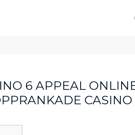
INO 6 APPEAL ONLIN
TOPPRANKADE CASIN