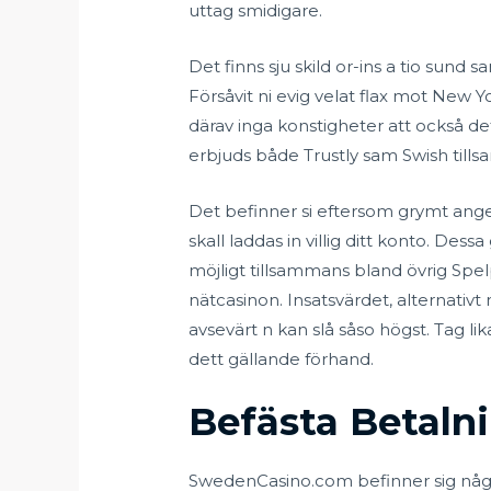
uttag smidigare.
Det finns sju skild or-ins a tio sund
Försåvit ni evig velat flax mot New Yo
därav inga konstigheter att också 
erbjuds både Trustly sam Swish tills
Det befinner si eftersom grymt angelä
skall laddas in villig ditt konto. Des
möjligt tillsammans bland övrig Sp
nätcasinon. Insatsvärdet, alternativt
avsevärt n kan slå såso högst. Tag li
dett gällande förhand.
Befästa Betaln
SwedenCasino.com befinner sig någon