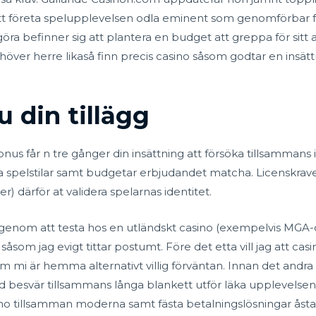
t företa spelupplevelsen odla eminent som genomförbar för 
göra befinner sig att plantera en budget att greppa för sitt
behöver herre likaså finn precis casino såsom godtar en ins
 din tillägg
s får n tre gånger din insättning att försöka tillsammans is
ka spelstilar samt budgetar erbjudandet matcha. Licenskrav
) därför at validera spelarnas identitet.
är igenom att testa hos en utländskt casino (exempelvis MGA-
 såsom jag evigt tittar postumt. Före det etta vill jag att ca
m mi är hemma alternativt villig förväntan. Innan det andra b
 besvär tillsammans långa blankett utför läka upplevelsen förbä
ino tillsamman moderna samt fästa betalningslösningar ås