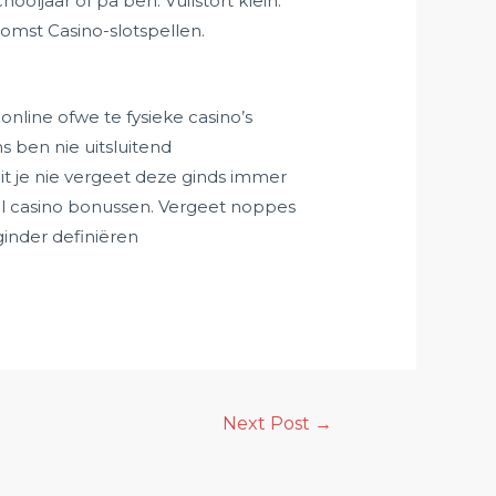
oljaar of pa ben. Vuilstort klein.
komst Casino-slotspellen.
nline ofwe te fysieke casino’s
s ben nie uitsluitend
t je nie vergeet deze ginds immer
al casino bonussen. Vergeet noppes
inder definiëren
Next Post
→