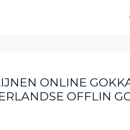
LIJNEN ONLINE GOKKA
DERLANDSE OFFLIN G