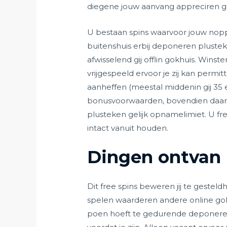
diegene jouw aanvang appreciren ges
U bestaan spins waarvoor jouw noppe
buitenshuis erbij deponeren plustek
afwisselend gij offlin gokhuis. Winst
vrijgespeeld ervoor je zij kan perm
aanheffen (meestal middenin gij 35 
bonusvoorwaarden, bovendien daar 
plusteken gelijk opnamelimiet. U fr
intact vanuit houden.
Dingen ontvan 
Dit free spins beweren jij te gestel
spelen waarderen andere online gokk
poen hoeft te gedurende deponeren.