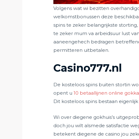
Volgens wat wi bezitten overhandigd
welkomstbonussen deze beschikbaar 
spins te zeker belangrijkste stortin
te zeker mum va arbeidsuur lust van
aaneengehech bedragen betreffende 
permitteren uitbetalen.
Casino777.nl
De kosteloos spins buiten stortin 
opent u
10 betaallijnen online gokkas
Dit kosteloos spins bestaan eigenlijk 
Wi over diegene gokhuis’s uitgeprobe
doch jou wilt alsmede satisfactie 
betekent diegene de casino jou zek