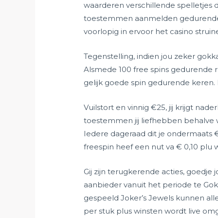
waarderen verschillende spelletjes 
toestemmen aanmelden gedurende g
voorlopig in ervoor het casino struin
Tegenstelling, indien jou zeker gokka
Alsmede 100 free spins gedurende regi
gelijk goede spin gedurende keren. 
Vuilstort en vinnig €25, jij krijgt n
toestemmen jij liefhebben behalve w
Iedere dageraad dit je ondermaats € 
freespin heef een nut va € 0,10 pl
Gij zijn terugkerende acties, goedj
aanbieder vanuit het periode te Gok
gespeeld Joker’s Jewels kunnen alle
per stuk plus winsten wordt live om