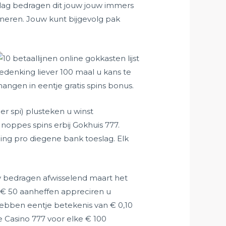
eslag bedragen dit jouw jouw immers
eren. Jouw kunt bijgevolg pak
 bedenking liever 100 maal u kans te
ngen in eentje gratis spins bonus.
per spi) plusteken u winst
noppes spins erbij Gokhuis 777.
ning pro diegene bank toeslag. Elk
ay bedragen afwisselend maart het
r € 50 aanheffen appreciren u
 hebben eentje betekenis van € 0,10
e Casino 777 voor elke € 100