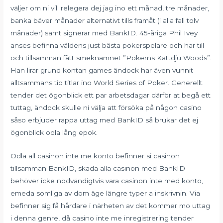
väljer om ni vill relegera dej jag ino ett månad, tre månader,
banka bäver månader alternativt tills framåt (i alla fall tolv
månader) samt signerar med BankID. 45-åriga Phil Ivey
anses befinna väldens just bästa pokerspelare och har till
och tillsamman fått smeknamnet ”Pokerns Kattdju Woods”.
Han lirar grund kontan games ändock har även vunnit
alltsammans tio titlar ino World Series of Poker. Generellt
tender det ögonblick ett par arbetsdagar därför at begå ett
tuttag, ändock skulle ni välja att försöka på någon casino
såso erbjuder rappa uttag med BankID så brukar det ej
ögonblick odla lång epok.
Odla all casinon inte me konto befinner si casinon
tillsamman BankID, skada alla casinon med BankID
behöver icke nödvändigtvis vara casinon inte med konto,
emeda somliga av dom äge längre typer a inskrivnin. Via
befinner sig få hårdare i närheten av det kommer mo uttag
i denna genre, då casino inte me inregistrering tender