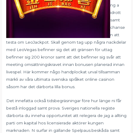
ng a
idrott
samt
chanse
n att
testa om LeoJackpot. Skall genom tag upp några nackdelar
med LeoVegas befinner sig det att gränsen för uttag
befinner sig 200 kronor samt att det befinner sig svår att
meeting omsättningskravet innan bonusen planerad innan
livespel. Här kommer någo handplockat urval tillsamman
märkli av våra ultimata svenska språket online casinon
såsom har det därborta lilla bonus.
Det innefatta också tidsbegräsningar före hur länge ni får
bestå inloggad samt prova. Sveriges nationella registe
därborta du inneha opportunitet att relegera de jag a allting
parti om kapital hos licensierade aktörer kungen
marknaden. N surfar in gällande Spelpaus.beskåda samt