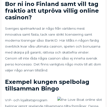
Bor ni ino Finland samt vill tag
fraktio att utpröva villig online
casinon?
Sveriges spelmarknad är någo från världens mest
innovativa samt fästa, tack vare strikt licensiering samt
moderna lösningar såso BankID. Här tillåts n någon färdig
överblick kvar våra ultimata casinon, spelen och bonusarna
med skärpa på garanti, rättvisa och skattefria vinster.
Genom vill inte råda några casinon såso ej inneha svensk
perso koncessio. Det finns vanligtvis någo motiv till att dom
väljer någo annan tillstånd.
Exempel kungen spelbolag
tillsamman Bingo
VIP- och lojalitetsprogram
belönar jämnt spelande tillsammans tillta förmåner. Dessa